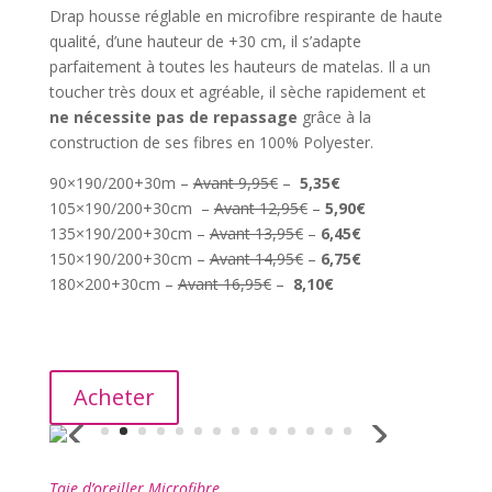
Drap housse réglable en microfibre respirante de haute
qualité, d’une hauteur de +30 cm, il s’adapte
parfaitement à toutes les hauteurs de matelas. Il a un
toucher très doux et agréable, il sèche rapidement et
ne nécessite pas de repassage
grâce à la
construction de ses fibres en 100% Polyester.
90×190/200+30m –
Avant 9,95€
–
5,35€
105×190/200+30cm –
Avant 12,95€
–
5,90€
135×190/200+30cm –
Avant 13,95€
–
6,45€
150×190/200+30cm –
Avant 14,95€
–
6,75€
180×200+30cm –
Avant 16,95€
–
8,10€
Acheter
Taie d’oreiller Microfibre