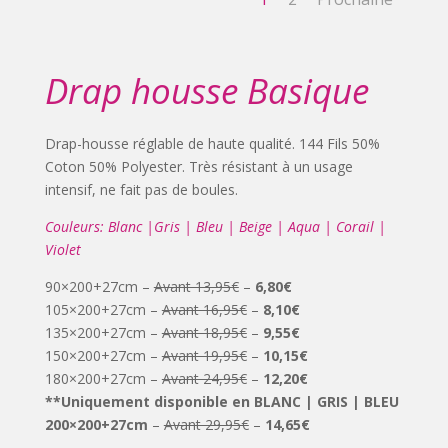
Drap housse Basique
Drap-housse réglable de haute qualité. 144 Fils 50%
Coton 50% Polyester. Très résistant à un usage
intensif, ne fait pas de boules.
Couleurs: Blanc |Gris | Bleu | Beige | Aqua | Corail |
Violet
90×200+27cm –
Avant 13,95€
–
6,80€
105×200+27cm –
Avant 16,95€
–
8,10€
135×200+27cm –
Avant 18,95€
–
9,55€
150×200+27cm –
Avant 19,95€
–
10,15€
180×200+27cm –
Avant 24,95€
–
12,20€
**Uniquement disponible en BLANC | GRIS | BLEU
200×200+27cm
–
Avant 29,95€
–
14,65€