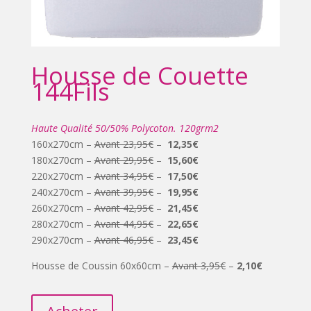
Housse de Couette
144Fils
Haute Qualité 50/50% Polycoton. 120grm2
160x270cm –
Avant 23,95€
–
12,35€
180x270cm –
Avant 29,95€
–
15,60€
220x270cm –
Avant 34,95€
–
17,50€
240x270cm –
Avant 39,95€
–
19,95€
260x270cm –
Avant 42,95€
–
21,45€
280x270cm –
Avant 44,95€
–
22,65€
290x270cm –
Avant
46,95€
–
23,45€
Housse de Coussin 60x60cm –
Avant 3,95€
–
2,10€