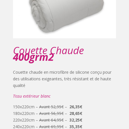
Couette Chaude
400grm2
Couette chaude en microfibre de silicone conçu pour
des utilisations exigeantes, très résistant et de haute
qualité
Tissu extérieur blanc
150x220cm –
Avant 52,95€
–
26,35€
180x220cm –
Avant 56,95€
–
28,65€
220x220cm –
Avant 64,95€
–
32,25€
240x220cm –
Avant 69,95€
–
35,35€