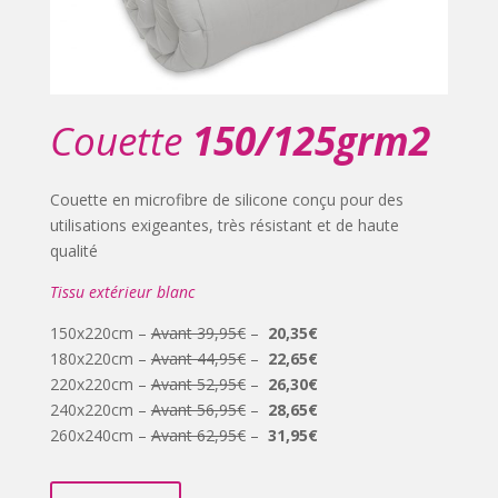
Couette
150/125grm2
Couette en microfibre de silicone conçu pour des
utilisations exigeantes, très résistant et de haute
qualité
Tissu extérieur blanc
150x220cm –
Avant 39,95€
–
20,35€
180x220cm –
Avant 44,95€
–
22,65€
220x220cm –
Avant 52,95€
–
26,30€
240x220cm –
Avant 56,95€
–
28,65€
260x240cm –
Avant 62,95€
–
31,95€