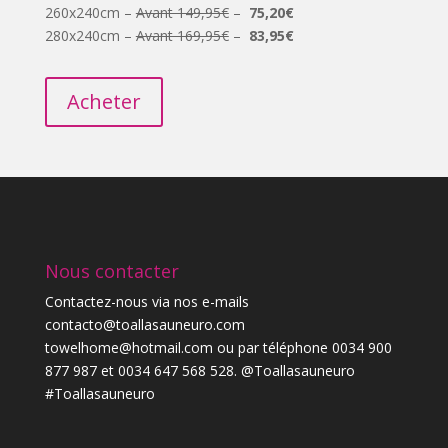
260x240cm –
Avant 149,95€
–
75,20€
280x240cm –
Avant 169,95€
–
83,95€
Acheter
Nous contacter
Contactez-nous via nos e-mails
contacto@toallasauneuro.com
towelhome@hotmail.com ou par téléphone 0034 900
877 987 et 0034 647 568 528. @Toallasauneuro
#Toallasauneuro