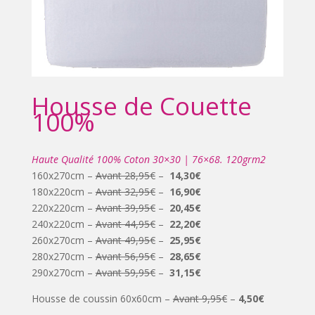
Housse de Couette
100%
Haute Qualité 100% Coton 30×30 | 76×68. 120grm2
160x270cm –
Avant 28,95€
–
14,30€
180x220cm –
Avant 32,95€
–
16,90€
220x220cm –
Avant 39,95€
–
20,45€
240x220cm –
Avant 44,95€
–
22,20€
260x270cm –
Avant 49,95€
–
25,95€
280x270cm –
Avant 56,95€
–
28,65€
290x270cm –
Avant 59,95€
–
31,15€
Housse de coussin 60x60cm –
Avant 9,95€
–
4,50€