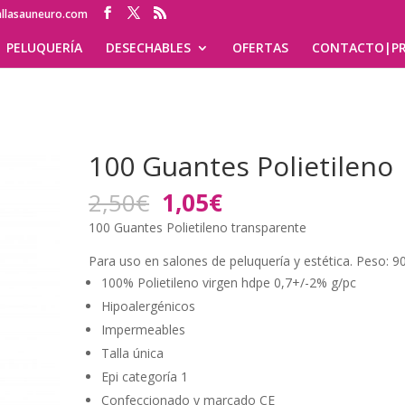
allasauneuro.com
PELUQUERÍA
DESECHABLES
OFERTAS
CONTACTO|PR
100 Guantes Polietileno
El
El
2,50
€
1,05
€
precio
precio
100 Guantes Polietileno transparente
original
actual
era:
es:
Para uso en salones de peluquería y estética. Peso: 90
2,50€.
1,05€.
100% Polietileno virgen hdpe 0,7+/-2% g/pc
Hipoalergénicos
Impermeables
Talla única
Epi categoría 1
Confeccionado y marcado CE