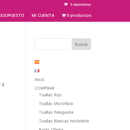
0 elementos
ESUPUESTO
Mi CUENTA
0 productos
Inicio
 g.
COMPRAR
Toallas Rizo
Toallas Microfibra
Toallas Peluquería
Toallas Blancas Hostelería
Packs Oferta