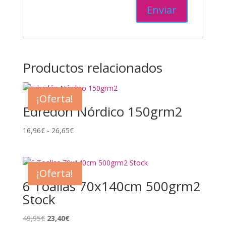
Productos relacionados
¡Oferta!
Edredón Nórdico 150grm2
Rango
16,96
€
-
26,65
€
de
precios:
desde
¡Oferta!
16,96€
6 Toallas 70x140cm 500grm2
hasta
Stock
26,65€
El
El
49,95
€
23,40
€