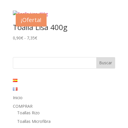
precio
precio
original
actual
era:
es:
¡Oferta!
49,95€.
23,40€.
Toalla Lisa 400g
Rango
0,90
€
-
7,35
€
de
precios:
desde
0,90€
hasta
7,35€
Inicio
COMPRAR
Toallas Rizo
Toallas Microfibra