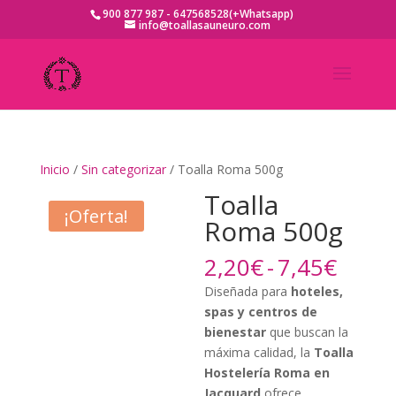
900 877 987 - 647568528(+Whatsapp)
info@toallasauneuro.com
Inicio
/
Sin categorizar
/ Toalla Roma 500g
Toalla
¡Oferta!
Roma 500g
Rang
2,20
€
-
7,45
€
de
Diseñada para
hoteles,
preci
spas y centros de
desd
bienestar
que buscan la
2,20€
máxima calidad, la
Toalla
hasta
Hostelería Roma en
7,45€
Jacquard
ofrece