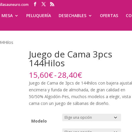
allasauneuro.com
MESA
PELUQUERÍA
DESECHABLES
OFERTAS
CO
44Hilos
Juego de Cama 3pcs
144Hilos
Rango
15,60
€
-
28,40
€
de
Juego de Cama de 3pcs de 144hilos con bajera ajusta
precios:
encimera y funda de almohada, de gran calidad en
desde
50/50% Algodón-Pes, muchos modelos a elegir, vista
15,60€
cama con un juego de sábanas de diseño.
hasta
28,40€
Modelo