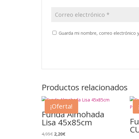
Guarda mi nombre, correo electrónico 
Productos relacionados
¡Oferta!
Funda Almohada
Fu
Lisa 45x85cm
CU
El
El
4,95
€
2,20
€