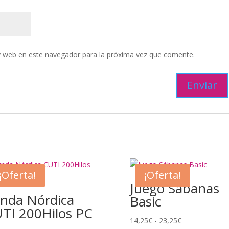
y web en este navegador para la próxima vez que comente.
¡Oferta!
¡Oferta!
Juego Sábanas
nda Nórdica
Basic
TI 200Hilos PC
Rango
14,25
€
-
23,25
€