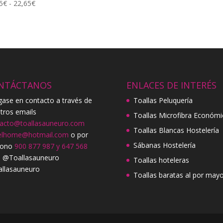
Rango
de
5
€
-
22,65
€
de
precios:
precios:
desde
desde
14,25€
12,75€
hasta
hasta
23,25€
22,65€
NTÁCTANOS
ENLACES DE INTERÉS
ase en contacto a través de
Toallas Peluquería
tros emails
Toallas Microfibra Económi
acto@toallasauneuro.com
Toallas Blancas Hostelería
elhome@hotmail.com
o por
Sábanas Hostelería
fono
900 877 987 y 647 568
. @Toallasauneuro
Toallas hoteleras
llasauneuro
Toallas baratas al por mayo