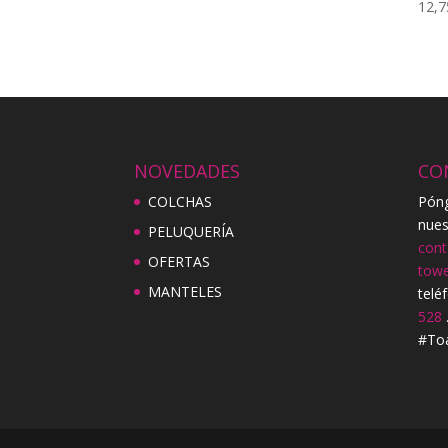
precio
precio
12,7
original
actual
era:
es:
4,95€.
2,20€.
NOVEDADES
CO
COLCHAS
Póng
nues
PELUQUERÍA
cont
OFERTAS
tow
MANTELES
telé
528
#Toa