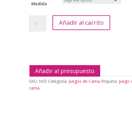
Medida
Juego
Añadir al carrito
de
Cama
3pcs
144Hilos
cantidad
Añadir al presupuesto
SKU:
N/D
Categoría:
Juegos de Cama
Etiqueta:
Juego 
cama