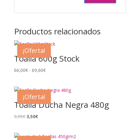
Productos relacionados
¡Oferta!
Toalla 600g Stock
Rango
66,00
€
-
69,60
€
de
precios:
desde
¡Oferta!
66,00€
Toalla Ducha Negra 480g
hasta
69,60€
El
El
9,95
€
3,50
€
precio
precio
original
actual
era:
es: