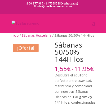
900 877 987 - 647568528(+Whatsapp)
info@toallasauneuro.com
Inicio
/
Sábanas Hostelería
/ Sábanas 50/50% 144Hilos
Sábanas
¡Oferta!
50/50%
144Hilos
Ran
1,55
€
-
11,95
€
de
Descubra el equilibrio
prec
perfecto entre suavidad,
des
resistencia y comodidad
1,5
con nuestras Sábanas
hast
Blancas de
120 gr/m2 y
11,
144 hilos
, confeccionadas