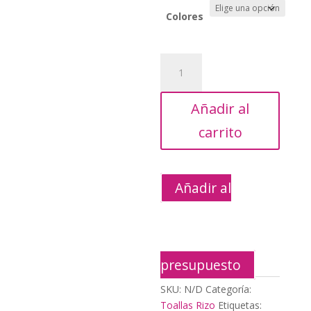
Colores
Toalla
Golf
con
Añadir al
Argolla
cantidad
carrito
Añadir al
presupuesto
SKU:
N/D
Categoría:
Toallas Rizo
Etiquetas: