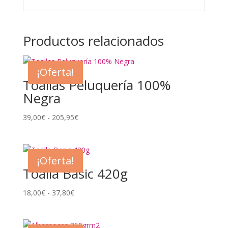
Productos relacionados
¡Oferta!
Toallas Peluquería 100%
Negra
Rango
39,00
€
-
205,95
€
de
precios:
desde
¡Oferta!
39,00€
Toalla Basic 420g
hasta
205,95€
Rango
18,00
€
-
37,80
€
de
precios:
desde