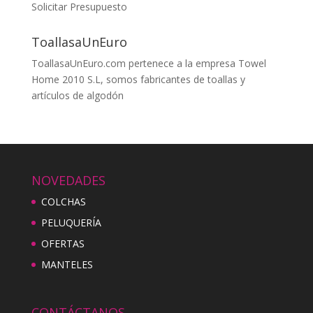
Solicitar Presupuesto
ToallasaUnEuro
ToallasaUnEuro.com pertenece a la empresa Towel
Home 2010 S.L, somos fabricantes de toallas y
artículos de algodón
NOVEDADES
COLCHAS
PELUQUERÍA
OFERTAS
MANTELES
CONTÁCTANOS