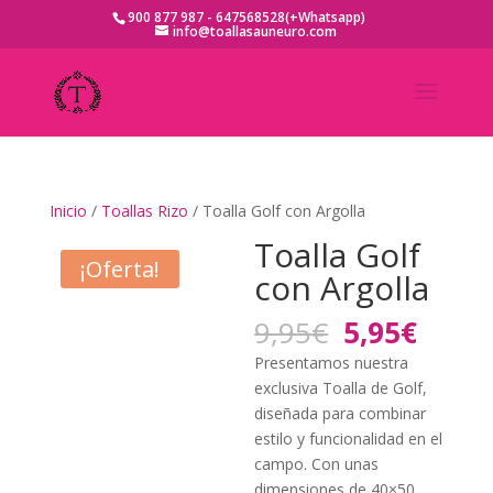
900 877 987 - 647568528(+Whatsapp)
info@toallasauneuro.com
Inicio
/
Toallas Rizo
/ Toalla Golf con Argolla
Toalla Golf
¡Oferta!
con Argolla
El
El
9,95
€
5,95
€
precio
preci
Presentamos nuestra
original
actua
exclusiva Toalla de Golf,
era:
es:
diseñada para combinar
9,95€.
5,95€
estilo y funcionalidad en el
campo. Con unas
dimensiones de 40×50