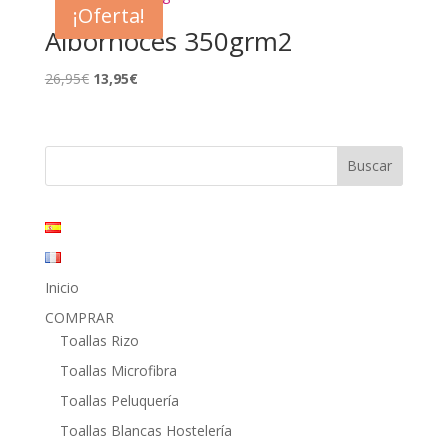
¡Oferta!
18,00€
Albornoces 350grm2
hasta
37,80€
El
El
26,95
€
13,95
€
precio
precio
original
actual
era:
es:
26,95€.
13,95€.
Inicio
COMPRAR
Toallas Rizo
Toallas Microfibra
Toallas Peluquería
Toallas Blancas Hostelería