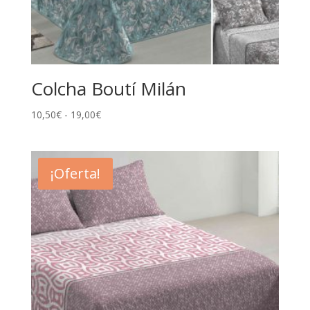
Colcha Boutí Milán
Rango
10,50
€
-
19,00
€
de
precios:
desde
¡Oferta!
10,50€
hasta
19,00€