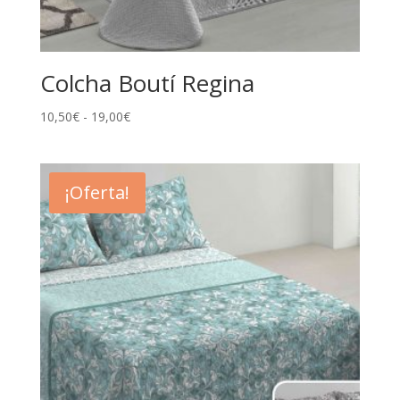
Colcha Boutí Regina
Rango
10,50
€
-
19,00
€
de
precios:
desde
¡Oferta!
10,50€
hasta
19,00€