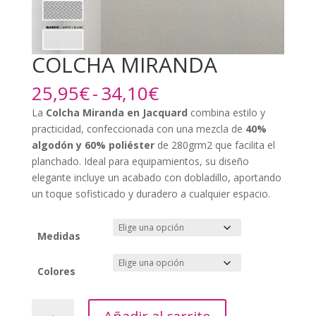
COLCHA MIRANDA
Rango
25,95
€
-
34,10
€
de
La
Colcha Miranda en Jacquard
combina estilo y
precios:
practicidad, confeccionada con una mezcla de
40%
desde
algodón y 60% poliéster
de 280grm2 que facilita el
25,95€
planchado. Ideal para equipamientos, su diseño
hasta
elegante incluye un acabado con dobladillo, aportando
34,10€
un toque sofisticado y duradero a cualquier espacio.
Medidas
Colores
COLCHA