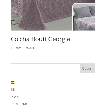
Colcha Boutí Georgia
Rango
10,50
€
-
19,00
€
de
precios:
desde
10,50€
hasta
19,00€
Inicio
COMPRAR