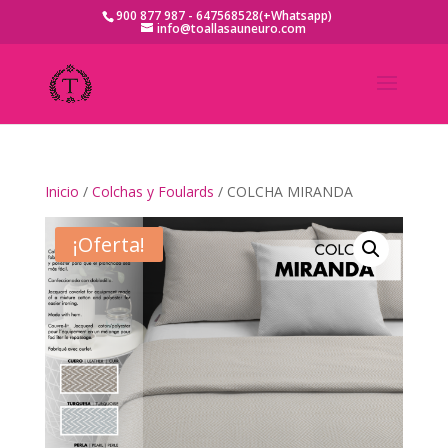
900 877 987 - 647568528(+Whatsapp)
info@toallasauneuro.com
Inicio
/
Colchas y Foulards
/ COLCHA MIRANDA
¡Oferta!