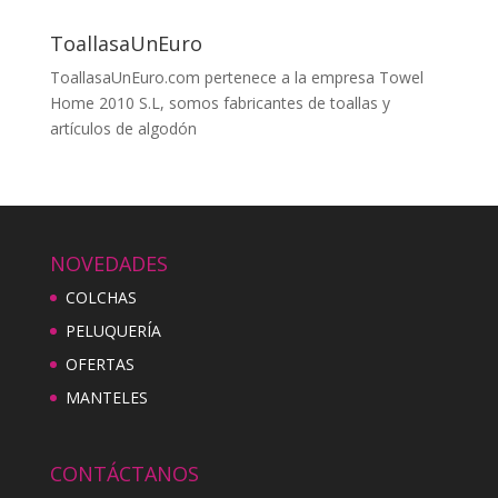
ToallasaUnEuro
ToallasaUnEuro.com pertenece a la empresa Towel
Home 2010 S.L, somos fabricantes de toallas y
artículos de algodón
NOVEDADES
COLCHAS
PELUQUERÍA
OFERTAS
MANTELES
CONTÁCTANOS