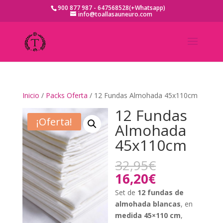
900 877 987 - 647568528(+Whatsapp)
info@toallasauneuro.com
Inicio
/
Packs Oferta
/ 12 Fundas Almohada 45x110cm
12 Fundas
¡Oferta!
Almohada
45x110cm
El
32,95
€
precio
El
16,20
€
original
precio
Set de
12 fundas de
era:
actual
almohada blancas
, en
32,95€.
es:
medida 45×110 cm
,