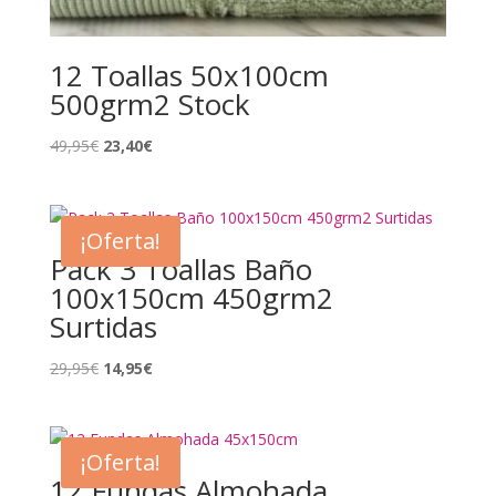
12 Toallas 50x100cm
500grm2 Stock
El
El
49,95
€
23,40
€
precio
precio
original
actual
era:
es:
¡Oferta!
49,95€.
23,40€.
Pack 3 Toallas Baño
100x150cm 450grm2
Surtidas
El
El
29,95
€
14,95
€
precio
precio
original
actual
era:
es:
¡Oferta!
29,95€.
14,95€.
12 Fundas Almohada