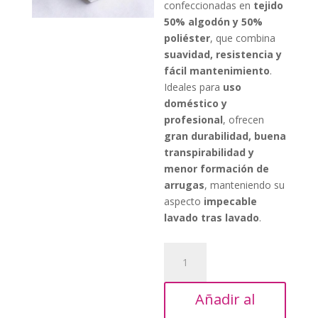
16,20€.
confeccionadas en
tejido
50% algodón y 50%
poliéster
, que combina
suavidad, resistencia y
fácil mantenimiento
.
Ideales para
uso
doméstico y
profesional
, ofrecen
gran durabilidad, buena
transpirabilidad y
menor formación de
arrugas
, manteniendo su
aspecto
impecable
lavado tras lavado
.
12
Fundas
Almohada
Añadir al
45x110cm
cantidad