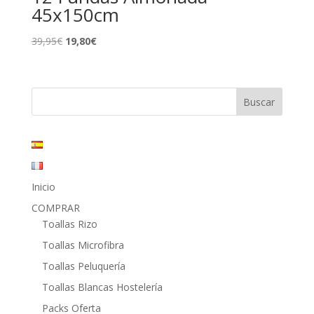
45x150cm
El
El
39,95
€
19,80
€
precio
precio
original
actual
era:
es:
39,95€.
19,80€.
Inicio
COMPRAR
Toallas Rizo
Toallas Microfibra
Toallas Peluquería
Toallas Blancas Hostelería
Packs Oferta