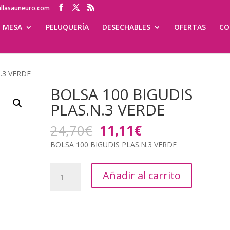
allasauneuro.com
MESA
PELUQUERÍA
DESECHABLES
OFERTAS
CO
.3 VERDE
BOLSA 100 BIGUDIS
PLAS.N.3 VERDE
El
El
24,70
€
11,11
€
precio
precio
BOLSA 100 BIGUDIS PLAS.N.3 VERDE
original
actual
era:
es:
BOLSA
24,70€.
11,11€.
Añadir al carrito
100
BIGUDIS
PLAS.N.3
VERDE
cantidad