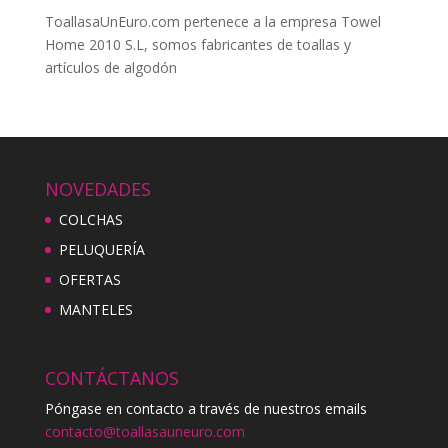
ToallasaUnEuro.com pertenece a la empresa Towel
Home 2010 S.L, somos fabricantes de toallas y
artículos de algodón
NOVEDADES
COLCHAS
PELUQUERÍA
OFERTAS
MANTELES
CONTÁCTANOS
Póngase en contacto a través de nuestros emails
contacto@toallasauneuro.com