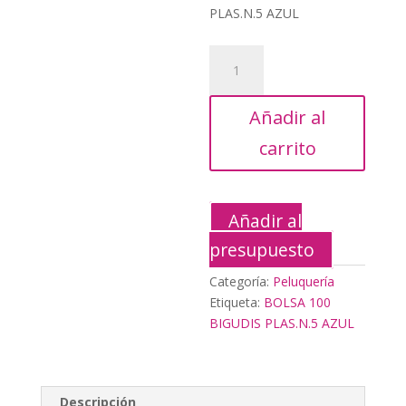
era:
actual
PLAS.N.5 AZUL
35,60€.
es:
16,05€.
BOLSA
100
BIGUDIS
Añadir al
PLAS.N.5
AZUL
carrito
cantidad
Añadir al
presupuesto
Categoría:
Peluquería
Etiqueta:
BOLSA 100
BIGUDIS PLAS.N.5 AZUL
Descripción