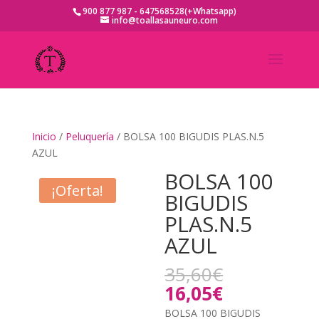
900 877 987 - 647568528(+Whatsapp)
info@toallasauneuro.com
Inicio
/
Peluquería
/ BOLSA 100 BIGUDIS PLAS.N.5
AZUL
BOLSA 100
¡Oferta!
BIGUDIS
PLAS.N.5
AZUL
El
35,60
€
precio
El
16,05
€
original
precio
BOLSA 100 BIGUDIS