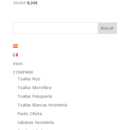
El
El
10,95
€
8,30
€
precio
precio
original
actual
era:
es:
10,95€.
8,30€.
Inicio
COMPRAR
Toallas Rizo
Toallas Microfibra
Toallas Peluquería
Toallas Blancas Hostelería
Packs Oferta
Sábanas Hostelería