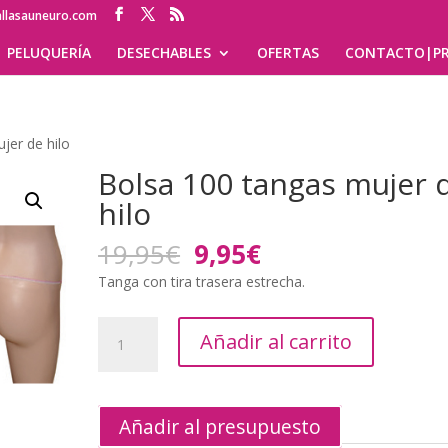
allasauneuro.com
PELUQUERÍA
DESECHABLES
OFERTAS
CONTACTO|PR
jer de hilo
Bolsa 100 tangas mujer 
hilo
El
El
19,95
€
9,95
€
precio
precio
Tanga con tira trasera estrecha.
original
actual
era:
es:
Bolsa
19,95€.
9,95€.
Añadir al carrito
100
tangas
mujer
de
Añadir al presupuesto
hilo