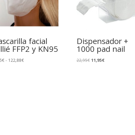
scarilla facial
Dispensador +
llié FFP2 y KN95
1000 pad nail
Rango
El
El
5
€
-
122,88
€
22,95
€
11,95
€
de
precio
precio
precios:
original
actual
desde
era:
es:
17,85€
22,95€.
11,95€.
hasta
122,88€