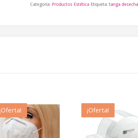
Categoría:
Productos Estética
Etiqueta:
tanga desecha
cantidad
¡Oferta!
¡Oferta!