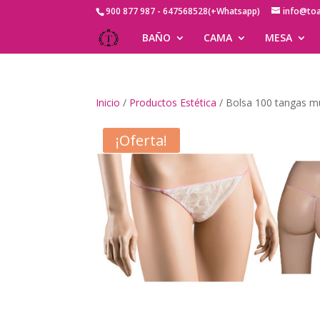
900 877 987 - 647568528(+Whatsapp)
info@to
BAÑO
CAMA
MESA
Inicio
/
Productos Estética
/ Bolsa 100 tangas mu
¡Oferta!