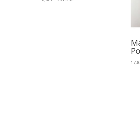
de
precios:
desde
6,60€
hasta
Ma
247,50€
Po
17,8