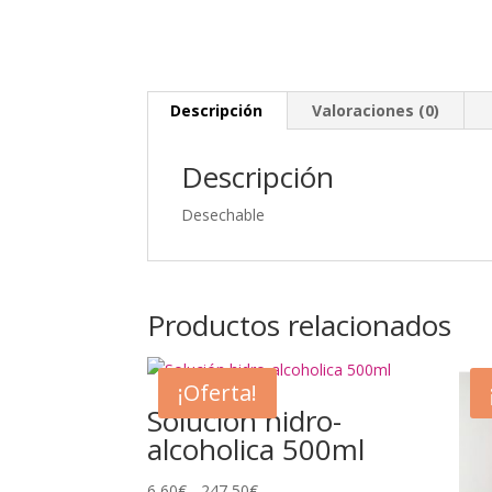
Descripción
Valoraciones (0)
Descripción
Desechable
Productos relacionados
¡Oferta!
Solución hidro-
alcoholica 500ml
Rango
6,60
€
-
247,50
€