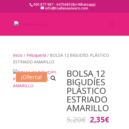
900 877 987 - 647568528(+Whatsapp)
info@toallasauneuro.com
Inicio
/
Peluquería
/ BOLSA 12 BIGUDÍES PLÁSTICO
ESTRIADO AMARILLO
BOLSA 12
¡Oferta!
BIGUDÍES
PLÁSTICO
ESTRIADO
AMARILLO
El
El
5,20
€
2,35
€
precio
preci