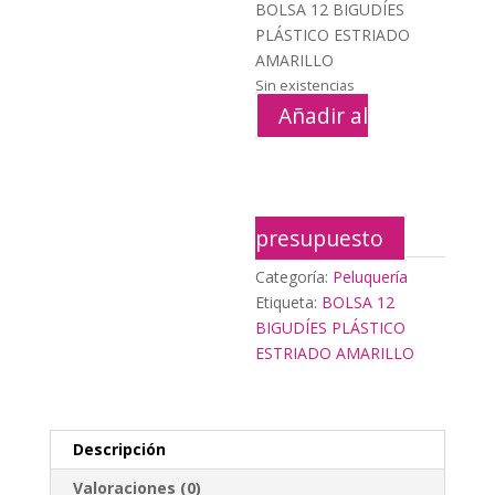
original
actua
BOLSA 12 BIGUDÍES
era:
es:
PLÁSTICO ESTRIADO
5,20€.
2,35€
AMARILLO
Sin existencias
Añadir al
presupuesto
Categoría:
Peluquería
Etiqueta:
BOLSA 12
BIGUDÍES PLÁSTICO
ESTRIADO AMARILLO
Descripción
Valoraciones (0)