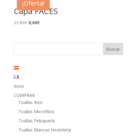
¡Oferta!
15,40€.
8,45€.
Capa FACES
El
El
21,80
€
8,66
€
precio
precio
original
actual
era:
es:
21,80€.
8,66€.
Inicio
COMPRAR
Toallas Rizo
Toallas Microfibra
Toallas Peluquería
Toallas Blancas Hostelería