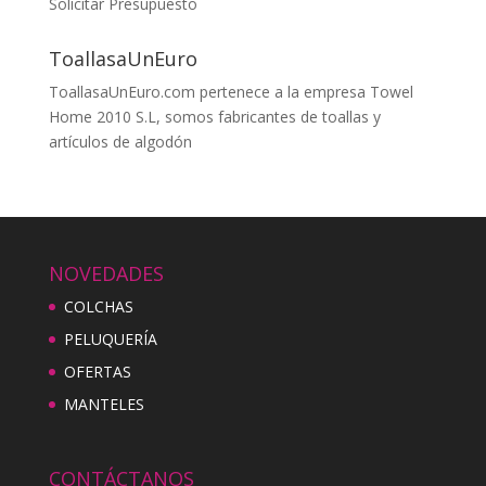
Solicitar Presupuesto
ToallasaUnEuro
ToallasaUnEuro.com pertenece a la empresa Towel
Home 2010 S.L, somos fabricantes de toallas y
artículos de algodón
NOVEDADES
COLCHAS
PELUQUERÍA
OFERTAS
MANTELES
CONTÁCTANOS