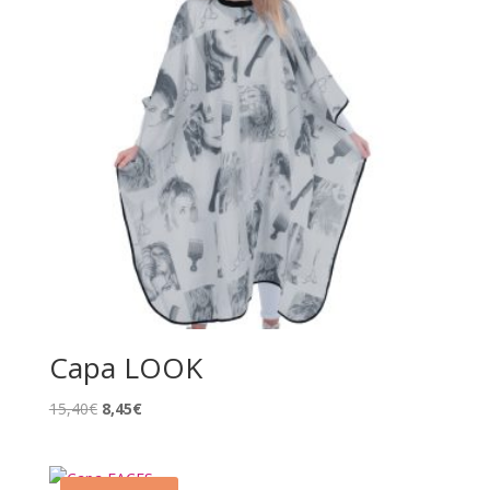
Capa LOOK
El
El
15,40
€
8,45
€
precio
precio
original
actual
era:
es: