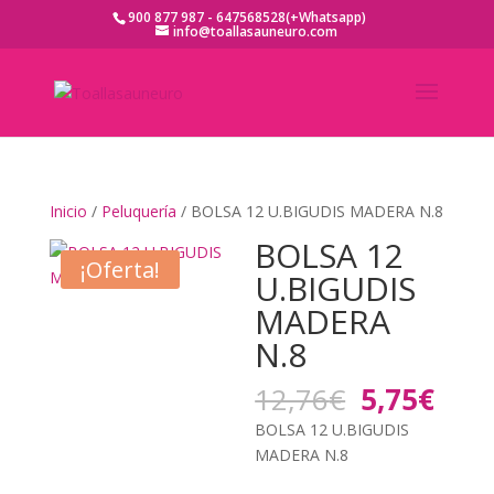
900 877 987 - 647568528(+Whatsapp)
info@toallasauneuro.com
Inicio
/
Peluquería
/ BOLSA 12 U.BIGUDIS MADERA N.8
BOLSA 12
¡Oferta!
U.BIGUDIS
MADERA
N.8
El
El
12,76
€
5,75
€
precio
prec
BOLSA 12 U.BIGUDIS
original
actu
MADERA N.8
era:
es: