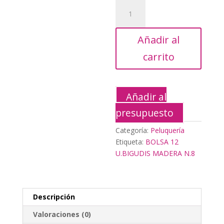
12,76€.
5,75
BOLSA
12
U.BIGUDIS
Añadir al
MADERA
N.8
carrito
cantidad
Añadir al
presupuesto
Categoría:
Peluquería
Etiqueta:
BOLSA 12
U.BIGUDIS MADERA N.8
Descripción
Valoraciones (0)