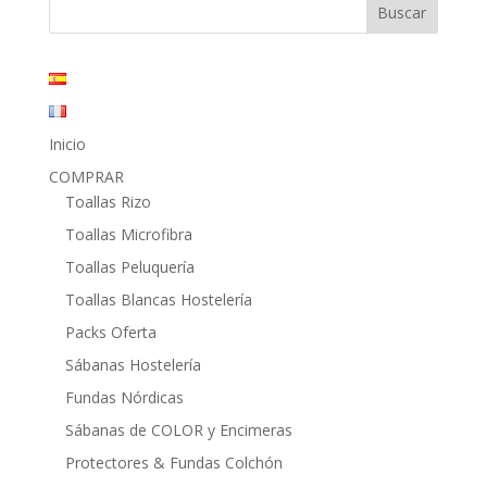
40,40€.
21,15€.
Inicio
COMPRAR
Toallas Rizo
Toallas Microfibra
Toallas Peluquería
Toallas Blancas Hostelería
Packs Oferta
Sábanas Hostelería
Fundas Nórdicas
Sábanas de COLOR y Encimeras
Protectores & Fundas Colchón