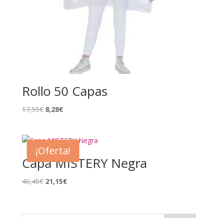
Rollo 50 Capas
El
El
17,95
€
8,28
€
precio
precio
original
actual
era:
es:
¡Oferta!
17,95€.
8,28€.
Capa MISTERY Negra
El
El
40,40
€
21,15
€
precio
precio
original
actual
era:
es: