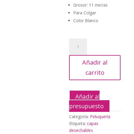
Grosor: 11 micras
Para Colgar
Color Blanco
Bolsa
30
Capas
Añadir al
Blancas
cantidad
carrito
Añadir al
presupuesto
Categoría:
Peluquería
Etiqueta:
capas
desechables