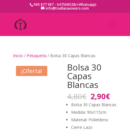
900 877 987 - 647568528(+Whatsapp)
info@toallasauneuro.com
Inicio
/
Peluquería
/ Bolsa 30 Capas Blancas
Bolsa 30
¡Oferta!
Capas
Blancas
El
El
4,80
€
2,90
€
precio
preci
Bolsa 30 Capas Blancas
original
actua
Medida: 90x115cm
era:
es:
Material: Polietileno
4,80€.
2,90€
Cierre Lazo