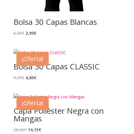
Bolsa 30 Capas Blancas
El
El
6,00
€
2,90
€
precio
precio
original
actual
era:
es:
¡Oferta!
6,00€.
2,90€.
Bolsa 30 Capas CLASSIC
El
El
9,95
€
4,80
€
precio
precio
original
actual
era:
es:
¡Oferta!
9,95€.
4,80€.
Capa Poliéster Negra con
Mangas
El
El
28,60
€
14,15
€