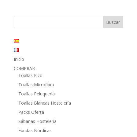
precio
precio
original
actual
era:
es:
28,60€.
14,15€.
Inicio
COMPRAR
Toallas Rizo
Toallas Microfibra
Toallas Peluquería
Toallas Blancas Hostelería
Packs Oferta
Sábanas Hostelería
Fundas Nórdicas