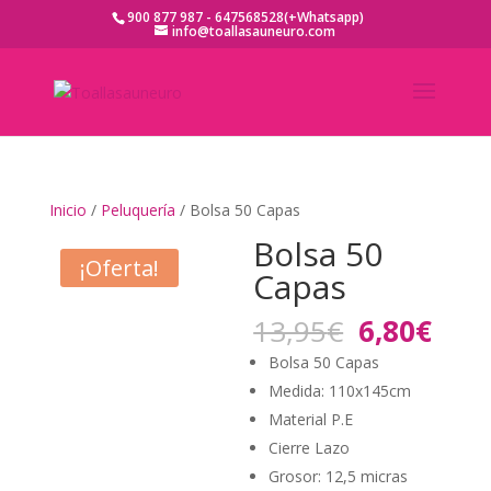
900 877 987 - 647568528(+Whatsapp)
info@toallasauneuro.com
Inicio
/
Peluquería
/ Bolsa 50 Capas
Bolsa 50
¡Oferta!
Capas
El
El
13,95
€
6,80
€
precio
prec
Bolsa 50 Capas
original
actu
Medida: 110x145cm
era:
es:
Material P.E
13,95€.
6,80
Cierre Lazo
Grosor: 12,5 micras