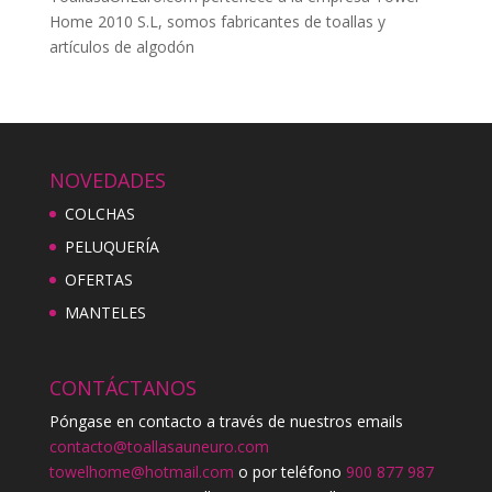
Home 2010 S.L, somos fabricantes de toallas y
artículos de algodón
NOVEDADES
COLCHAS
PELUQUERÍA
OFERTAS
MANTELES
CONTÁCTANOS
Póngase en contacto a través de nuestros emails
contacto@toallasauneuro.com
towelhome@hotmail.com
o por teléfono
900 877 987