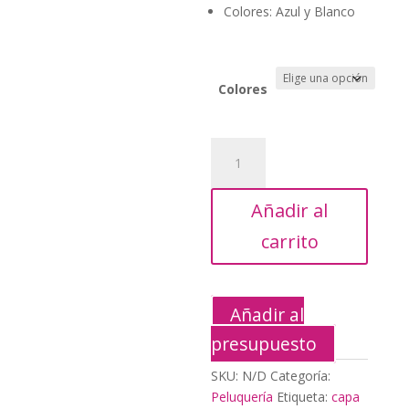
Colores: Azul y Blanco
Colores
Bolsa
50
Capas
Añadir al
cantidad
carrito
Añadir al
presupuesto
SKU:
N/D
Categoría:
Peluquería
Etiqueta:
capa