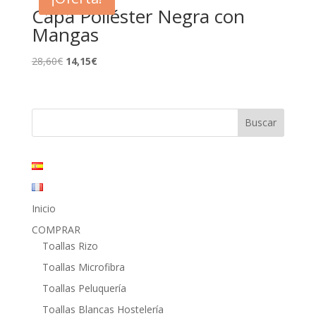
24,20€.
12,65€.
Capa Poliéster Negra con
Mangas
El
El
28,60
€
14,15
€
precio
precio
original
actual
era:
es:
28,60€.
14,15€.
Inicio
COMPRAR
Toallas Rizo
Toallas Microfibra
Toallas Peluquería
Toallas Blancas Hostelería