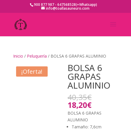
900 877 987 - 647568528(+Whatsapp)
info@toallasauneuro.com
Inicio
/
Peluquería
/ BOLSA 6 GRAPAS ALUMINIO
BOLSA 6
¡Oferta!
GRAPAS
ALUMINIO
El
40,35
€
precio
El
18,20
€
original
precio
BOLSA 6 GRAPAS
era:
actual
ALUMINIO
40,35€.
es:
Tamaño: 7,6cm