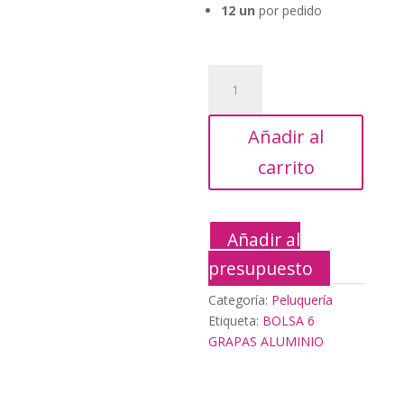
18,20€.
12 un
por pedido
BOLSA
6
GRAPAS
Añadir al
ALUMINIO
cantidad
carrito
Añadir al
presupuesto
Categoría:
Peluquería
Etiqueta:
BOLSA 6
GRAPAS ALUMINIO