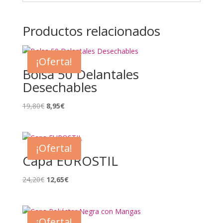
Productos relacionados
¡Oferta!
Bolsa 50 Delantales
Desechables
El
El
19,80
€
8,95
€
precio
precio
original
actual
era:
es:
¡Oferta!
19,80€.
8,95€.
Capa EUROSTIL
El
El
24,20
€
12,65
€
precio
precio
original
actual
era:
es:
¡Oferta!