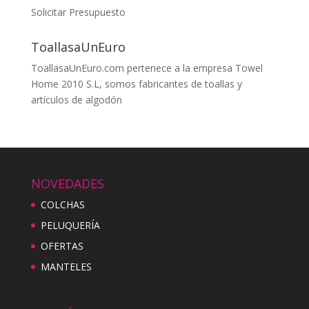
Solicitar Presupuesto
ToallasaUnEuro
ToallasaUnEuro.com pertenece a la empresa Towel
Home 2010 S.L, somos fabricantes de toallas y
artículos de algodón
NOVEDADES
COLCHAS
PELUQUERÍA
OFERTAS
MANTELES