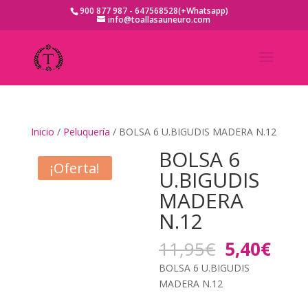
900 877 987 - 647568528(+Whatsapp)
info@toallasauneuro.com
Inicio
/
Peluquería
/ BOLSA 6 U.BIGUDIS MADERA N.12
BOLSA 6
¡Oferta!
U.BIGUDIS
MADERA
N.12
El
El
11,95
€
5,40
€
precio
prec
BOLSA 6 U.BIGUDIS
original
actu
MADERA N.12
era:
es: