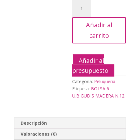
11,95€.
5,40
BOLSA
6
U.BIGUDIS
Añadir al
MADERA
N.12
carrito
cantidad
Añadir al
presupuesto
Categoría:
Peluquería
Etiqueta:
BOLSA 6
U.BIGUDIS MADERA N.12
Descripción
Valoraciones (0)