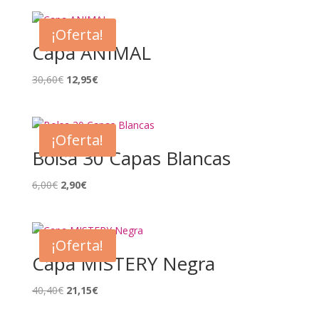
¡Oferta!
Capa ANIMAL
El
El
30,60
€
12,95
€
precio
precio
original
actual
era:
es:
¡Oferta!
30,60€.
12,95€.
Bolsa 30 Capas Blancas
El
El
6,00
€
2,90
€
precio
precio
original
actual
era:
es:
¡Oferta!
6,00€.
2,90€.
Capa MISTERY Negra
El
El
40,40
€
21,15
€
precio
precio