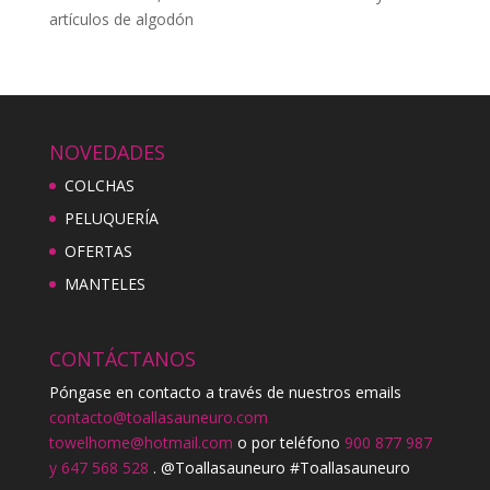
artículos de algodón
NOVEDADES
COLCHAS
PELUQUERÍA
OFERTAS
MANTELES
CONTÁCTANOS
Póngase en contacto a través de nuestros emails
contacto@toallasauneuro.com
towelhome@hotmail.com
o por teléfono
900 877 987
y 647 568 528
. @Toallasauneuro #Toallasauneuro