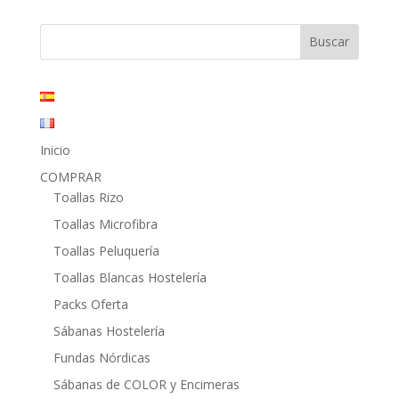
original
actual
era:
es:
40,40€.
21,15€.
Inicio
COMPRAR
Toallas Rizo
Toallas Microfibra
Toallas Peluquería
Toallas Blancas Hostelería
Packs Oferta
Sábanas Hostelería
Fundas Nórdicas
Sábanas de COLOR y Encimeras