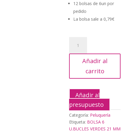
era:
es:
12 bolsas de 6un por
21,12€.
9,48
pedido
La bolsa sale a 0,79€
BOLSA
6
U.BUCLES
Añadir al
VERDES
21
carrito
MM
cantidad
Añadir al
presupuesto
Categoría:
Peluquería
Etiqueta:
BOLSA 6
U.BUCLES VERDES 21 MM