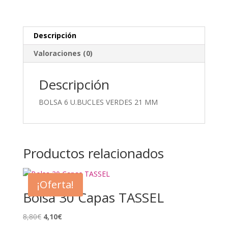
Descripción
Valoraciones (0)
Descripción
BOLSA 6 U.BUCLES VERDES 21 MM
Productos relacionados
¡Oferta!
Bolsa 30 Capas TASSEL
El
El
8,80
€
4,10
€
precio
precio