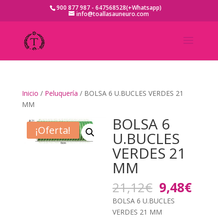
900 877 987 - 647568528(+Whatsapp)
info@toallasauneuro.com
Inicio
/
Peluquería
/ BOLSA 6 U.BUCLES VERDES 21
MM
BOLSA 6
¡Oferta!
U.BUCLES
VERDES 21
MM
El
El
21,12
€
9,48
€
precio
prec
BOLSA 6 U.BUCLES
original
actu
VERDES 21 MM