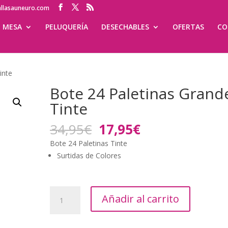
allasauneuro.com
MESA
PELUQUERÍA
DESECHABLES
OFERTAS
CO
inte
Bote 24 Paletinas Grand
Tinte
El
El
34,95
€
17,95
€
precio
precio
Bote 24 Paletinas Tinte
original
actual
Surtidas de Colores
era:
es:
34,95€.
17,95€.
Bote
Añadir al carrito
24
Paletinas
Grandes