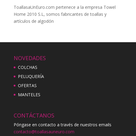
ToallasaUnEuro.com pertenece a la empresa Towel
Home 2010 S.L, somos fabricantes de toallas y
artículos de algodón
NOVEDADES
COLCHAS
PELUQUERÍA
OFERTAS
MANTELES
CONTÁCTANOS
Póngase en contacto a través de nuestros emails
contacto@toallasauneuro.com