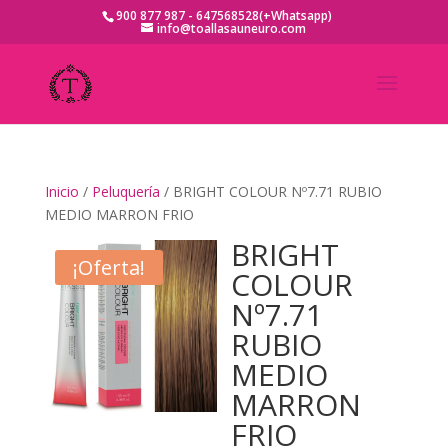
900 877 987 - 647568528(+Whatsapp)
info@toallasauneuro.com
Inicio
/
Peluquería
/ BRIGHT COLOUR Nº7.71 RUBIO
MEDIO MARRON FRIO
BRIGHT
¡Oferta!
COLOUR
Nº7.71
RUBIO
MEDIO
MARRON
FRIO