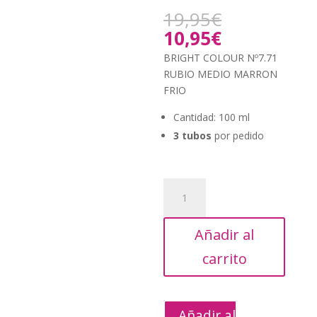
El
19,95
€
precio
El
10,95
€
original
precio
BRIGHT COLOUR Nº7.71
era:
actual
RUBIO MEDIO MARRON
19,95€.
es:
FRIO
10,95€.
Cantidad: 100 ml
3 tubos
por pedido
BRIGHT
COLOUR
Nº7.71
Añadir al
RUBIO
MEDIO
carrito
MARRON
FRIO
cantidad
Añadir al