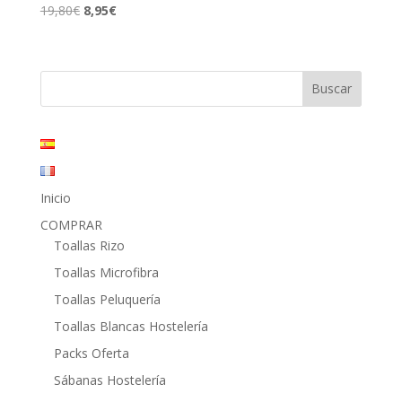
El
El
19,80
€
8,95
€
precio
precio
original
actual
era:
es:
19,80€.
8,95€.
Inicio
COMPRAR
Toallas Rizo
Toallas Microfibra
Toallas Peluquería
Toallas Blancas Hostelería
Packs Oferta
Sábanas Hostelería