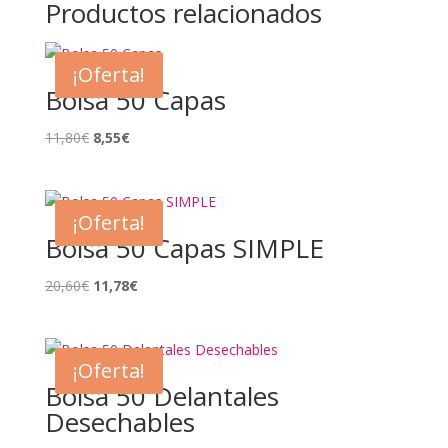
Productos relacionados
¡Oferta!
Bolsa 50 Capas
El
El
11,80
€
8,55
€
precio
precio
original
actual
era:
es:
¡Oferta!
11,80€.
8,55€.
Bolsa 50 Capas SIMPLE
El
El
20,60
€
11,78
€
precio
precio
original
actual
era:
es:
¡Oferta!
20,60€.
11,78€.
Bolsa 50 Delantales
Desechables