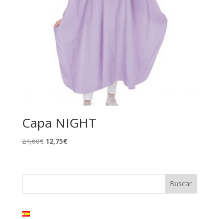
Capa NIGHT
El
El
24,60
€
12,75
€
precio
precio
original
actual
era:
es:
24,60€.
12,75€.