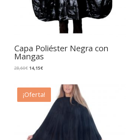
Capa Poliéster Negra con
Mangas
El
El
28,60
€
14,15
€
precio
precio
original
actual
era:
es:
¡Oferta!
28,60€.
14,15€.