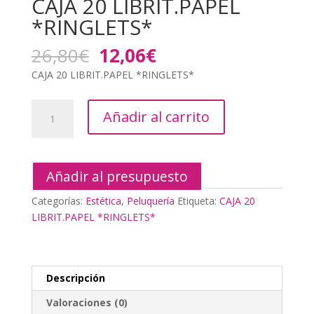
CAJA 20 LIBRIT.PAPEL
*RINGLETS*
El
El
26,80
€
12,06
€
precio
precio
CAJA 20 LIBRIT.PAPEL *RINGLETS*
original
actual
era:
es:
CAJA
26,80€.
12,06€.
Añadir al carrito
20
LIBRIT.PAPEL
*RINGLETS*
cantidad
Añadir al presupuesto
Categorías:
Estética
,
Peluquería
Etiqueta:
CAJA 20
LIBRIT.PAPEL *RINGLETS*
Descripción
Valoraciones (0)