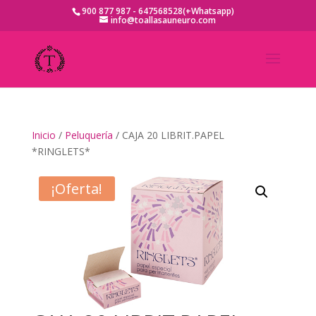
900 877 987 - 647568528(+Whatsapp)
info@toallasauneuro.com
Inicio
/
Peluquería
/ CAJA 20 LIBRIT.PAPEL
*RINGLETS*
¡Oferta!