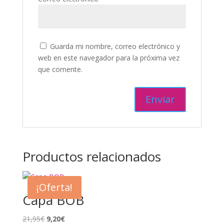
Guarda mi nombre, correo electrónico y
web en este navegador para la próxima vez
que comente.
Productos relacionados
¡Oferta!
Capa BOB
El
El
21,95
€
9,20
€