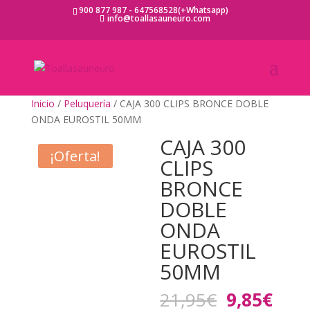
900 877 987 - 647568528(+Whatsapp)
info@toallasauneuro.com
Inicio
/
Peluquería
/ CAJA 300 CLIPS BRONCE DOBLE
ONDA EUROSTIL 50MM
CAJA 300
¡Oferta!
CLIPS
BRONCE
DOBLE
ONDA
EUROSTIL
50MM
El
El
21,95
€
9,85
€