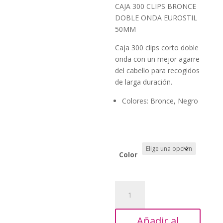
precio
prec
CAJA 300 CLIPS BRONCE
original
actu
DOBLE ONDA EUROSTIL
era:
es:
50MM
21,95€.
9,85
Caja 300 clips corto doble
onda con un mejor agarre
del cabello para recogidos
de larga duración.
Colores: Bronce, Negro
Color
CAJA
300
CLIPS
Añadir al
BRONCE