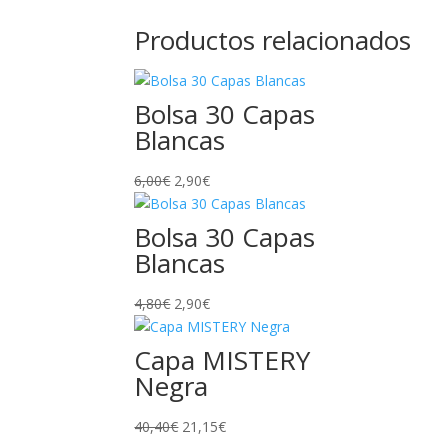
Productos relacionados
Bolsa 30 Capas
Blancas
El
El
6,00
€
2,90
€
precio
precio
original
actual
Bolsa 30 Capas
era:
es:
Blancas
6,00€.
2,90€.
El
El
4,80
€
2,90
€
precio
precio
original
actual
Capa MISTERY
era:
es:
Negra
4,80€.
2,90€.
El
El
40,40
€
21,15
€