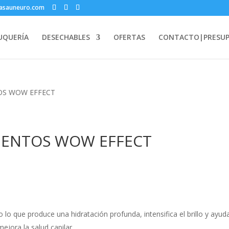
lasauneuro.com
UQUERÍA
DESECHABLES
OFERTAS
CONTACTO|PRESU
TOS WOW EFFECT
MIENTOS WOW EFFECT
 lo que produce una hidratación profunda, intensifica el brillo y ayud
mejora la salud capilar.