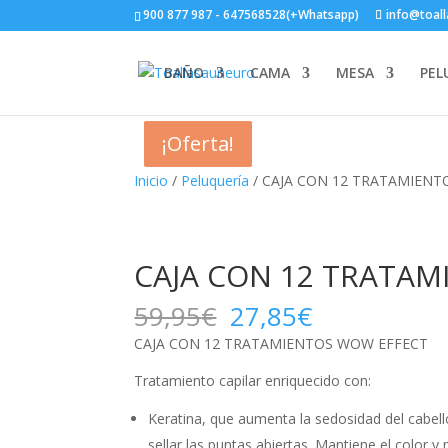
900 877 987 - 647568528(+Whatsapp)
info@toal
BAÑO
CAMA
MESA
PEL
¡Oferta!
¡Oferta!
¡Oferta!
¡Oferta!
Inicio
/
Peluquería
/ CAJA CON 12 TRATAMIEN
CAJA CON 12 TRATA
El
El
59,95
€
27,85
€
precio
precio
CAJA CON 12 TRATAMIENTOS WOW EFFECT
original
actual
era:
es:
Tratamiento capilar enriquecido con:
59,95€.
27,85€.
Keratina, que aumenta la sedosidad del cabello
sellar las puntas abiertas. Mantiene el color y 