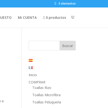
0 elementos
PUESTO
Mi CUENTA
0 productos
Inicio
COMPRAR
Toallas Rizo
Toallas Microfibra
a a
Toallas Peluquería