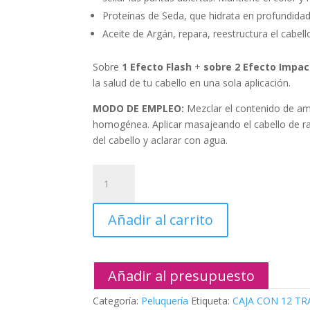
Proteínas de Seda, que hidrata en profundidad, r
Aceite de Argán, repara, reestructura el cabel
Sobre
1 Efecto Flash
+
sobre 2 Efecto Impac
la salud de tu cabello en una sola aplicación.
MODO DE EMPLEO:
Mezclar el contenido de am
homogénea. Aplicar masajeando el cabello de ra
del cabello y aclarar con agua.
CAJA
CON
12
Añadir al carrito
TRATAMIENTOS
WOW
EFFECT
cantidad
Añadir al presupuesto
Categoría:
Peluquería
Etiqueta:
CAJA CON 12 T