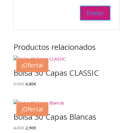
Productos relacionados
¡Oferta!
Bolsa 30 Capas CLASSIC
El
El
9,95
€
4,80
€
precio
precio
original
actual
era:
es:
¡Oferta!
9,95€.
4,80€.
Bolsa 30 Capas Blancas
El
El
4,80
€
2,90
€