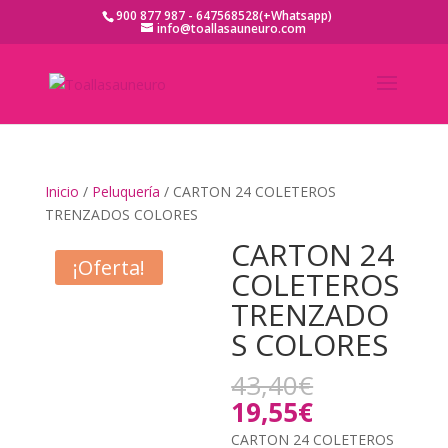
900 877 987 - 647568528(+Whatsapp)
info@toallasauneuro.com
Inicio
/
Peluquería
/ CARTON 24 COLETEROS
TRENZADOS COLORES
CARTON 24
¡Oferta!
COLETEROS
TRENZADO
S COLORES
El
43,40
€
precio
El
19,55
€
original
precio
CARTON 24 COLETEROS