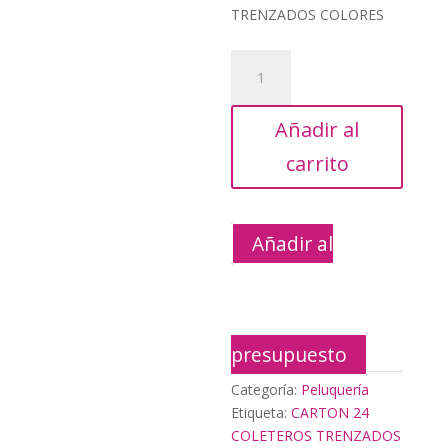
era:
actual
TRENZADOS COLORES
43,40€.
es:
19,55€.
CARTON
24
COLETEROS
Añadir al
TRENZADOS
COLORES
carrito
cantidad
Añadir al
presupuesto
Categoría:
Peluquería
Etiqueta:
CARTON 24
COLETEROS TRENZADOS