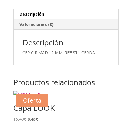
Descripción
Valoraciones (0)
Descripción
CEP.CIR.MAD.12 MM. REF.ST1 CERDA
Productos relacionados
¡Oferta!
Capa LOOK
El
El
15,40
€
8,45
€
precio
precio