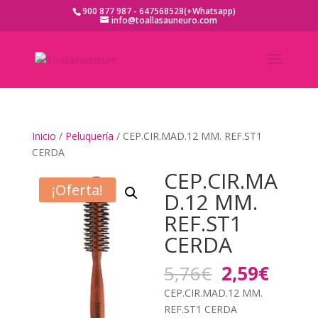
900 877 987 - 647568528(+Whatsapp)
info@toallasauneuro.com
Inicio
/
Peluquería
/ CEP.CIR.MAD.12 MM. REF.ST1
CERDA
CEP.CIR.MA
¡Oferta!
D.12 MM.
REF.ST1
CERDA
El
El
5,76
€
2,59
€
precio
preci
CEP.CIR.MAD.12 MM.
original
actua
REF.ST1 CERDA