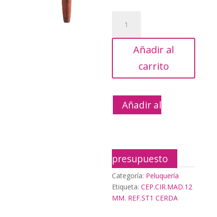
era:
es:
5,76€.
2,59€
CEP.CIR.MAD.12
MM.
REF.ST1
Añadir al
CERDA
cantidad
carrito
Añadir al
presupuesto
Categoría:
Peluquería
Etiqueta:
CEP.CIR.MAD.12
MM. REF.ST1 CERDA