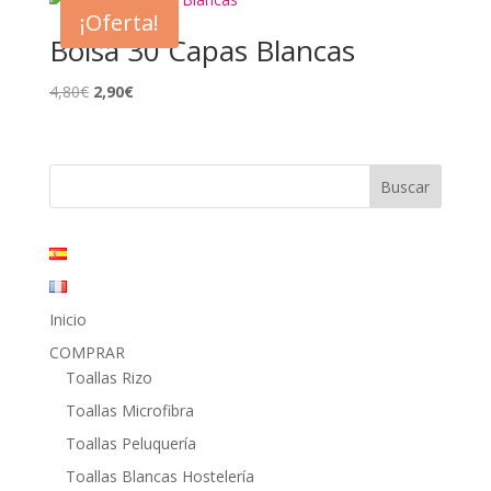
era:
es:
¡Oferta!
9,40€.
4,95€.
Bolsa 30 Capas Blancas
El
El
4,80
€
2,90
€
precio
precio
original
actual
era:
es:
4,80€.
2,90€.
Inicio
COMPRAR
Toallas Rizo
Toallas Microfibra
Toallas Peluquería
Toallas Blancas Hostelería