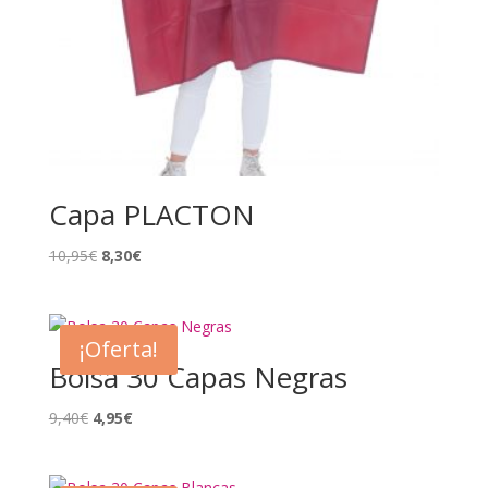
Capa PLACTON
El
El
10,95
€
8,30
€
precio
precio
original
actual
era:
es:
¡Oferta!
10,95€.
8,30€.
Bolsa 30 Capas Negras
El
El
9,40
€
4,95
€
precio
precio
original
actual