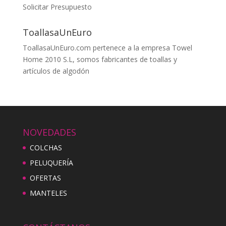
Solicitar Presupuesto
ToallasaUnEuro
ToallasaUnEuro.com pertenece a la empresa Towel
Home 2010 S.L, somos fabricantes de toallas y
artículos de algodón
NOVEDADES
COLCHAS
PELUQUERÍA
OFERTAS
MANTELES