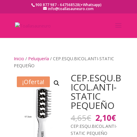
900 877 987 - 647568528(+Whatsapp)
info@toallasauneuro.com
Inicio
/
Peluquería
/ CEP.ESQU.BICOL.ANTI-STATIC
PEQUEÑO
CEP.ESQU.B
¡Oferta!
ICOL.ANTI-
STATIC
PEQUEÑO
El
El
4,65
€
2,10
€
precio
preci
CEP.ESQU.BICOL.ANTI-
original
actua
STATIC PEQUEÑO