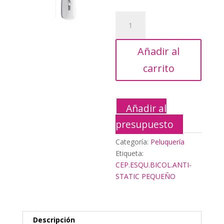
era:
es:
4,65€.
2,10€
CEP.ESQU.BICOL.ANTI-
STATIC
PEQUEÑO
Añadir al
cantidad
carrito
Añadir al
presupuesto
Categoría:
Peluquería
Etiqueta:
CEP.ESQU.BICOL.ANTI-
STATIC PEQUEÑO
Descripción