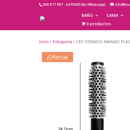
900 877 987 - 647568528(+Whatsapp)
info@to
BAÑO
CAMA
0 productos
Inicio
/
Peluquería
/ CEP.TERMICO MANGO PLA
¡Oferta!