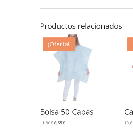
Productos relacionados
¡Oferta!
Bolsa 50 Capas
C
El
El
11,80
€
8,55
€
19,8
precio
precio