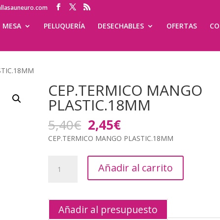
allasauneuro.com
MESA
PELUQUERÍA
DESECHABLES
OFERTAS
CO
STIC.18MM
CEP.TERMICO MANGO
PLASTIC.18MM
El
El
5,40
€
2,45
€
precio
precio
CEP.TERMICO MANGO PLASTIC.18MM
original
actual
era:
es:
CEP.TERMICO
5,40€.
2,45€.
Añadir al carrito
MANGO
PLASTIC.18MM
cantidad
Añadir al presupuesto