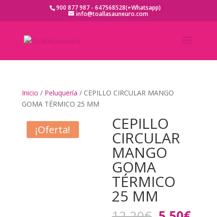
900 877 987 - 647568528(+Whatsapp)
info@toallasauneuro.com
Inicio
/
Peluquería
/ CEPILLO CIRCULAR MANGO
GOMA TÉRMICO 25 MM
CEPILLO
¡Oferta!
CIRCULAR
MANGO
GOMA
TÉRMICO
25 MM
El
El
12,20
€
5,50
€