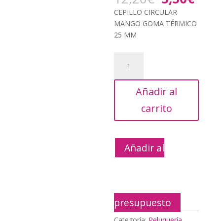
precio
prec
CEPILLO CIRCULAR
original
actu
MANGO GOMA TÉRMICO
era:
es:
25 MM
12,20€.
5,50
CEPILLO
CIRCULAR
MANGO
Añadir al
GOMA
TÉRMICO
carrito
25
MM
cantidad
Añadir al
presupuesto
Categoría:
Peluquería