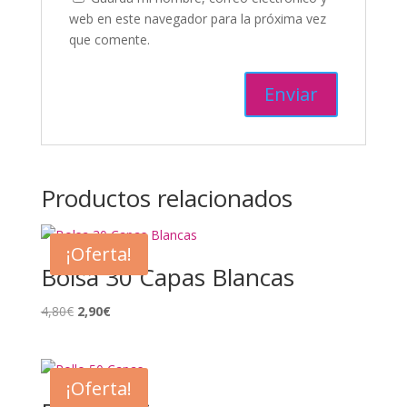
web en este navegador para la próxima vez
que comente.
Productos relacionados
¡Oferta!
Bolsa 30 Capas Blancas
El
El
4,80
€
2,90
€
precio
precio
original
actual
era:
es:
¡Oferta!
4,80€.
2,90€.