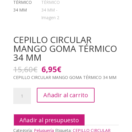
CEPILLO CIRCULAR
MANGO GOMA TÉRMICO
34 MM
El
El
15,60
€
6,95
€
precio
precio
CEPILLO CIRCULAR MANGO GOMA TÉRMICO 34 MM
original
actual
era:
es:
CEPILLO
15,60€.
6,95€.
Añadir al carrito
CIRCULAR
MANGO
GOMA
TÉRMICO
Añadir al presupuesto
34
Categoría:
Peluquería
Etiqueta:
CEPILLO CIRCULAR
MM