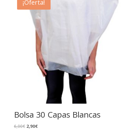
¡Oferta!
17,95€.
8,28€.
Bolsa 30 Capas Blancas
El
El
6,00
€
2,90
€
precio
precio