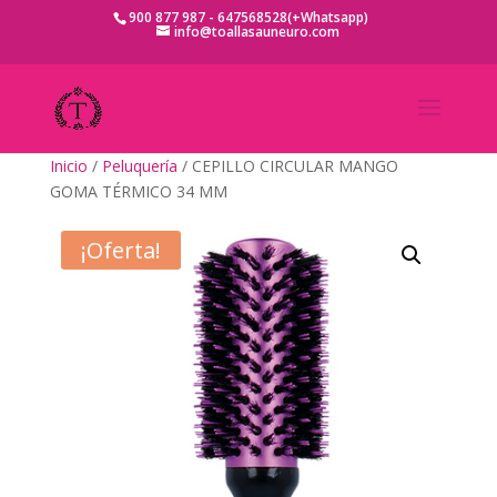
900 877 987 - 647568528(+Whatsapp)
info@toallasauneuro.com
Inicio
/
Peluquería
/ CEPILLO CIRCULAR MANGO
GOMA TÉRMICO 34 MM
¡Oferta!