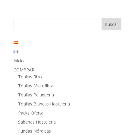
precio
precio
original
actual
era:
es:
15,40€.
8,45€.
Inicio
COMPRAR
Toallas Rizo
Toallas Microfibra
Toallas Peluquería
Toallas Blancas Hostelería
Packs Oferta
Sábanas Hostelería
Fundas Nórdicas