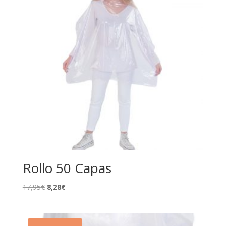
Rollo 50 Capas
El
El
17,95
€
8,28
€
precio
precio
original
actual
era:
es: