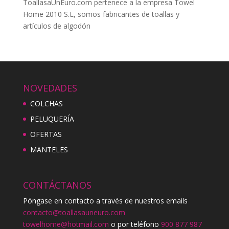
ToallasaUnEuro.com pertenece a la empresa Towel
Home 2010 S.L, somos fabricantes de toallas y
artículos de algodón
NOVEDADES
COLCHAS
PELUQUERÍA
OFERTAS
MANTELES
CONTÁCTANOS
Póngase en contacto a través de nuestros emails
contacto@toallasauneuro.com
towelhome@hotmail.com
o por teléfono
900 877 987