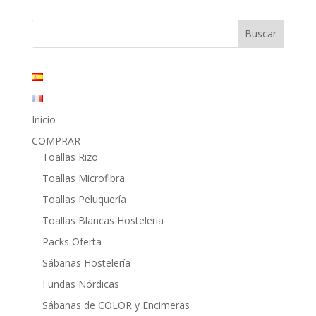
original
actual
era:
es:
6,00€.
2,90€.
Inicio
COMPRAR
Toallas Rizo
Toallas Microfibra
Toallas Peluquería
Toallas Blancas Hostelería
Packs Oferta
Sábanas Hostelería
Fundas Nórdicas
Sábanas de COLOR y Encimeras