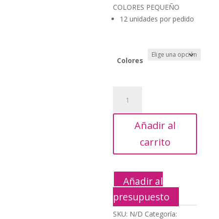
era:
actual
COLORES PEQUEÑO
67,20€.
es:
12 unidades por pedido
30,25€.
Colores
CEPILLO
DESENREDAR
COLORES
Añadir al
PEQUEÑO
cantidad
carrito
Añadir al
presupuesto
SKU:
N/D
Categoría: