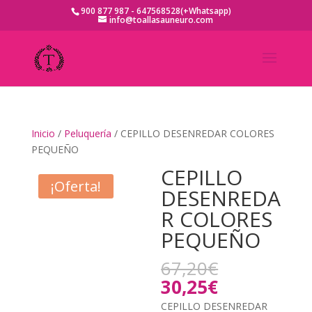
900 877 987 - 647568528(+Whatsapp)
info@toallasauneuro.com
Inicio
/
Peluquería
/ CEPILLO DESENREDAR COLORES
PEQUEÑO
CEPILLO
¡Oferta!
DESENREDA
R COLORES
PEQUEÑO
El
67,20
€
precio
El
30,25
€
original
precio
CEPILLO DESENREDAR