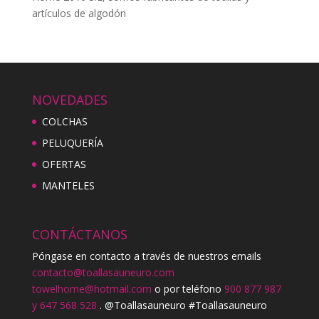
artículos de algodón
NOVEDADES
COLCHAS
PELUQUERÍA
OFERTAS
MANTELES
CONTÁCTANOS
Póngase en contacto a través de nuestros emails
contacto@toallasauneuro.com
towelhome@hotmail.com
o por teléfono
900 877 987
y 647 568 528
. @Toallasauneuro #Toallasauneuro