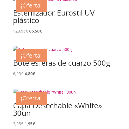
¡Oferta!
Esterilizador Eurostil UV
plástico
El
El
120,95
€
66,50
€
precio
precio
original
actual
era:
es:
¡Oferta!
120,95€.
66,50€.
Bote esferas de cuarzo 500g
El
El
6,95
€
4,80
€
precio
precio
original
actual
era:
es:
¡Oferta!
6,95€.
4,80€.
Capa Desechable «White»
30un
El
El
3,95
€
1,95
€