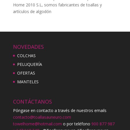
Home 2010 S.L, somos fabricantes de toallas y
artículos de algodón
NOVEDADES
COLCHAS
PELUQUERÍA
OFERTAS
MANTELES
CONTÁCTANOS
Póngase en contacto a través de nuestros emails
contacto@toallasauneuro.com
towelhome@hotmail.com
o por teléfono
900 877 987