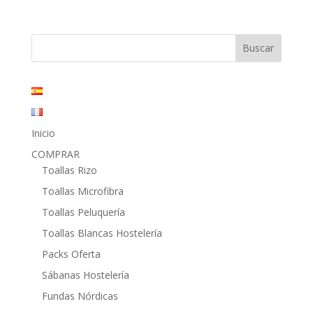
precio
precio
original
actual
era:
es:
3,95€.
1,95€.
Inicio
COMPRAR
Toallas Rizo
Toallas Microfibra
Toallas Peluquería
Toallas Blancas Hostelería
Packs Oferta
Sábanas Hostelería
Fundas Nórdicas