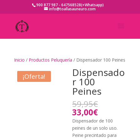
900 877 987 - 647568528(+Whatsapp)
info@toallasauneuro.com
Inicio
/
Productos Peluquería
/ Dispensador 100 Peines
Dispensado
¡Oferta!
r 100
Peines
El
59,95
€
precio
El
33,00
€
original
precio
Dispensador de 100
era:
actual
peines de un solo uso.
59,95€.
es:
Peine precintado para