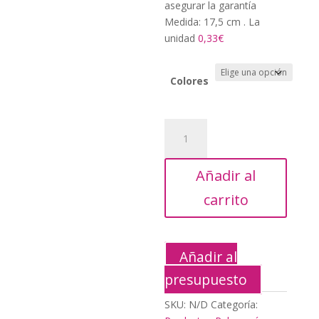
33,00€.
asegurar la garantía
Medida: 17,5 cm . La
unidad
0,33€
Colores
Dispensador
100
Peines
Añadir al
cantidad
carrito
Añadir al
presupuesto
SKU:
N/D
Categoría: