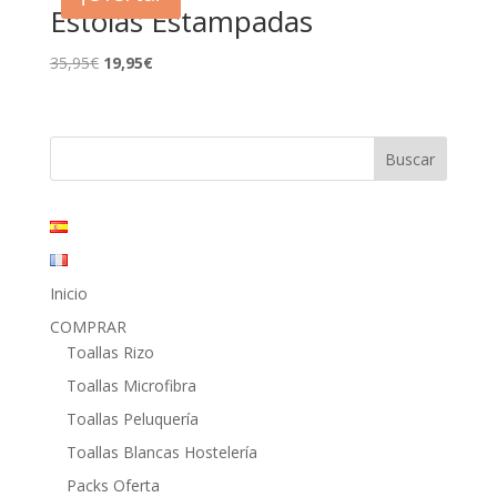
Estolas Estampadas
El
El
35,95
€
19,95
€
precio
precio
original
actual
era:
es:
35,95€.
19,95€.
Inicio
COMPRAR
Toallas Rizo
Toallas Microfibra
Toallas Peluquería
Toallas Blancas Hostelería
Packs Oferta