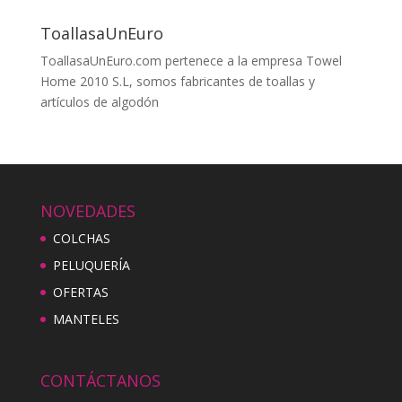
ToallasaUnEuro
ToallasaUnEuro.com pertenece a la empresa Towel
Home 2010 S.L, somos fabricantes de toallas y
artículos de algodón
NOVEDADES
COLCHAS
PELUQUERÍA
OFERTAS
MANTELES
CONTÁCTANOS