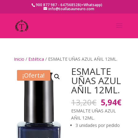
900 877 987 - 647568528(+Whatsapp)
info@toallasauneuro.com
Inicio
/
Estética
/ ESMALTE UÑAS AZUL AÑIL 12ML.
ESMALTE
¡Oferta!
UÑAS AZUL
AÑIL 12ML.
El
El
13,20
€
5,94
€
precio
prec
ESMALTE UÑAS AZUL
original
actu
AÑIL 12ML.
era:
es:
3 unidades por pedido
13,20€.
5,94