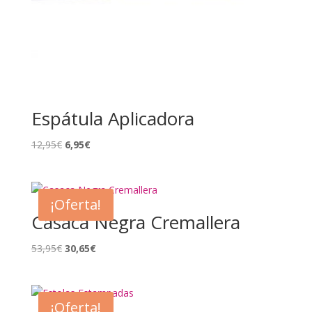
Espátula Aplicadora
El
El
12,95
€
6,95
€
precio
precio
original
actual
era:
es:
¡Oferta!
12,95€.
6,95€.
Casaca Negra Cremallera
El
El
53,95
€
30,65
€
precio
precio
original
actual
era:
es:
¡Oferta!
53,95€.
30,65€.