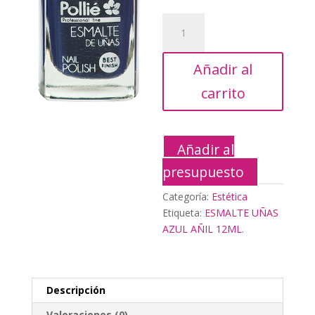
ESMALTE
UÑAS
AZUL
Añadir al
AÑIL
12ML.
carrito
cantidad
Añadir al
presupuesto
Categoría:
Estética
Etiqueta:
ESMALTE UÑAS
AZUL AÑIL 12ML.
Descripción
Valoraciones (0)