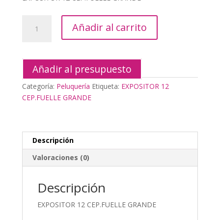
original
actual
era:
es:
EXPOSITOR
59,80€.
26,95€.
Añadir al carrito
12
CEP.FUELLE
GRANDE
cantidad
Añadir al presupuesto
Categoría:
Peluquería
Etiqueta:
EXPOSITOR 12
CEP.FUELLE GRANDE
Descripción
Valoraciones (0)
Descripción
EXPOSITOR 12 CEP.FUELLE GRANDE