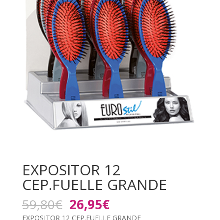
EXPOSITOR 12
CEP.FUELLE GRANDE
El
El
59,80
€
26,95
€
precio
precio
EXPOSITOR 12 CEP.FUELLE GRANDE