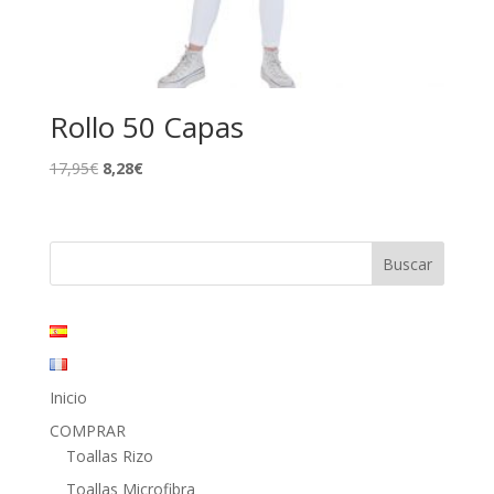
Rollo 50 Capas
El
El
17,95
€
8,28
€
precio
precio
original
actual
era:
es:
17,95€.
8,28€.
Inicio
COMPRAR
Toallas Rizo
Toallas Microfibra