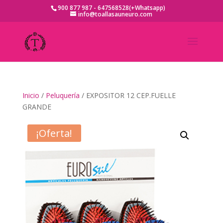
900 877 987 - 647568528(+Whatsapp)
info@toallasauneuro.com
Inicio
/
Peluquería
/ EXPOSITOR 12 CEP.FUELLE
GRANDE
¡Oferta!