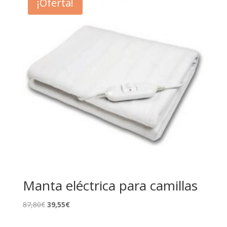
¡Oferta!
18,75€
hasta
29,45€
Manta eléctrica para camillas
El
El
87,80
€
39,55
€
precio
precio