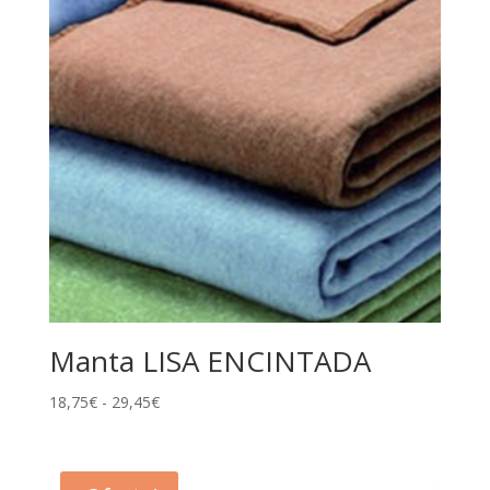
Manta LISA ENCINTADA
Rango
18,75
€
-
29,45
€
de
precios:
desde