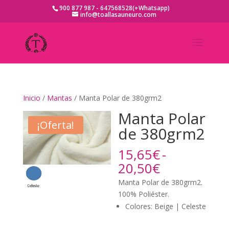
900 877 987 - 647568528(+Whatsapp)
info@toallasauneuro.com
Inicio
/
Mantas
/ Manta Polar de 380grm2
Manta Polar
¡Oferta!
de 380grm2
15,65
€
-
Rango
20,50
€
de
Manta Polar de 380grm2.
precios:
100% Poliéster.
desde
Colores: Beige | Celeste
15,65€
hasta