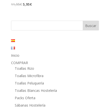
El
El
11,95
€
5,95
€
precio
precio
original
actual
era:
es:
11,95€.
5,95€.
Inicio
COMPRAR
Toallas Rizo
Toallas Microfibra
Toallas Peluquería
Toallas Blancas Hostelería
Packs Oferta
Sábanas Hostelería