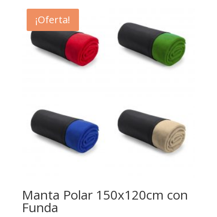
original
actual
era:
es:
¡Oferta!
87,80€.
39,55€.
Manta Polar 150x120cm con
Funda