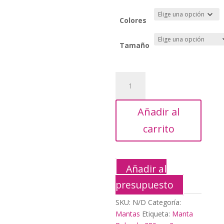
20,50€
Colores
Tamaño
Manta
Polar
de
Añadir al
380grm2
cantidad
carrito
Añadir al
presupuesto
SKU:
N/D
Categoría:
Mantas
Etiqueta:
Manta