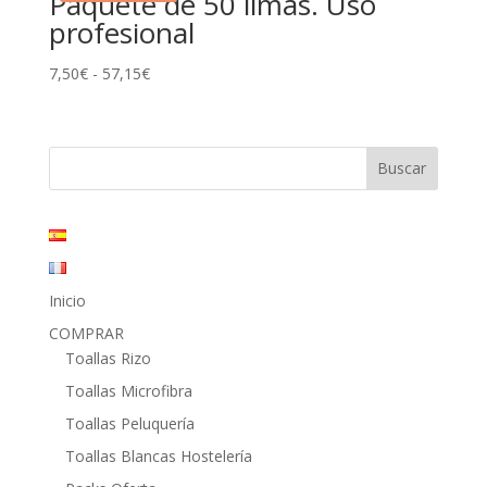
Paquete de 50 limas. Uso
profesional
Rango
7,50
€
-
57,15
€
de
precios:
desde
7,50€
hasta
57,15€
Inicio
COMPRAR
Toallas Rizo
Toallas Microfibra
Toallas Peluquería
Toallas Blancas Hostelería