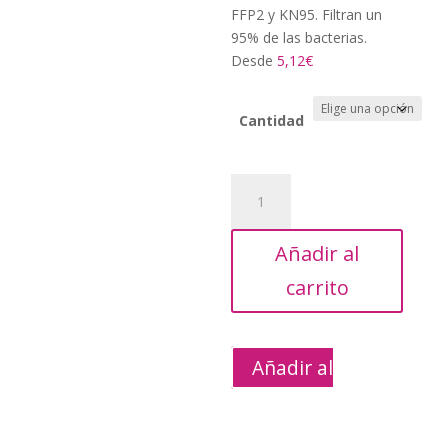
precios:
FFP2 y KN95. Filtran un
desde
95% de las bacterias.
17,85€
Desde
5,12€
hasta
122,88€
Cantidad
Mascarilla
facial
Pollié
Añadir al
FFP2
y
carrito
KN95
cantidad
Añadir al