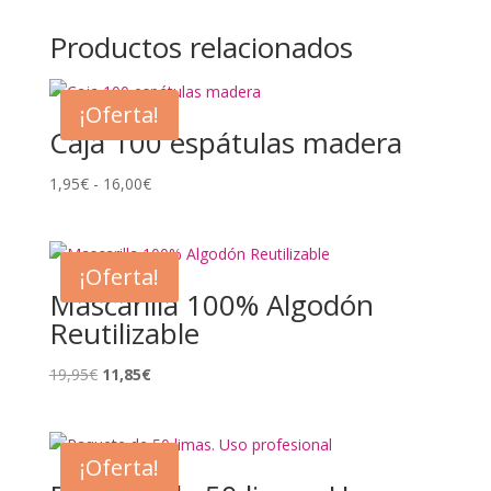
Productos relacionados
¡Oferta!
Caja 100 espátulas madera
Rango
1,95
€
-
16,00
€
de
precios:
desde
¡Oferta!
1,95€
Mascarilla 100% Algodón
hasta
Reutilizable
16,00€
El
El
19,95
€
11,85
€
precio
precio
original
actual
era:
es:
¡Oferta!
19,95€.
11,85€.