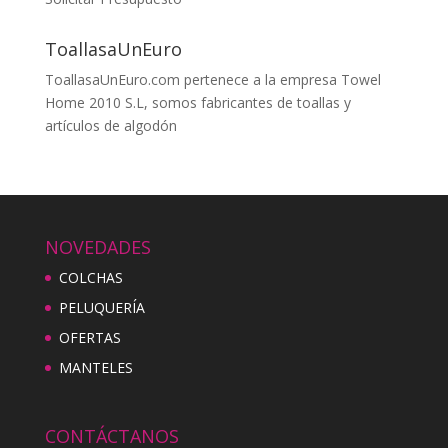
ToallasaUnEuro
ToallasaUnEuro.com pertenece a la empresa Towel
Home 2010 S.L, somos fabricantes de toallas y
artículos de algodón
NOVEDADES
COLCHAS
PELUQUERÍA
OFERTAS
MANTELES
CONTÁCTANOS