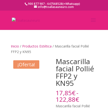
900 877 987 - 647568528(+Whatsapp)
info@toallasauneuro.com
Inicio
/
Productos Estética
/ Mascarilla facial Pollié
FFP2 y KN95
Mascarilla
¡Oferta!
facial Pollié
FFP2 y
KN95
17,85
€
-
Rango
122,88
€
de
Mascarilla facial Pollié