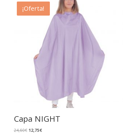
era:
es:
¡Oferta!
30,60€.
12,95€.
Capa NIGHT
El
El
24,60
€
12,75
€
precio
precio