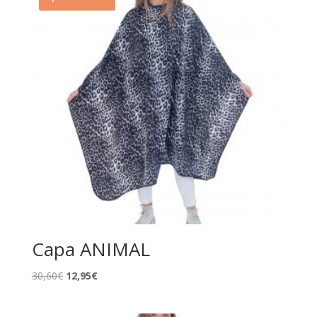
Capa ANIMAL
El
El
30,60
€
12,95
€
precio
precio
original
actual