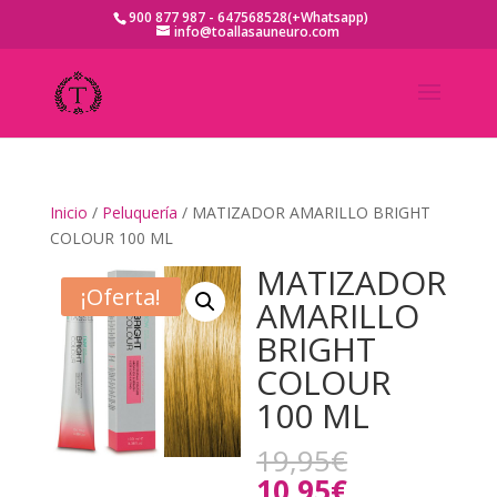
900 877 987 - 647568528(+Whatsapp)
info@toallasauneuro.com
Inicio
/
Peluquería
/ MATIZADOR AMARILLO BRIGHT
COLOUR 100 ML
MATIZADOR
¡Oferta!
AMARILLO
BRIGHT
COLOUR
100 ML
El
19,95
€
precio
El
10,95
€