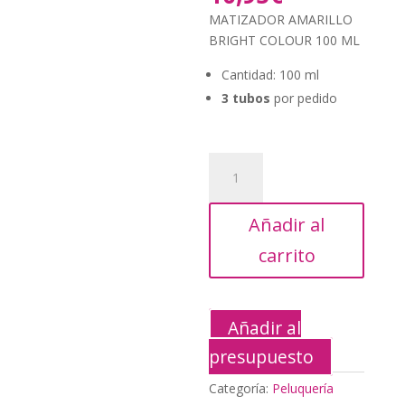
original
precio
MATIZADOR AMARILLO
era:
actual
BRIGHT COLOUR 100 ML
19,95€.
es:
10,95€.
Cantidad: 100 ml
3 tubos
por pedido
MATIZADOR
AMARILLO
BRIGHT
Añadir al
COLOUR
100
carrito
ML
cantidad
Añadir al
presupuesto
Categoría:
Peluquería