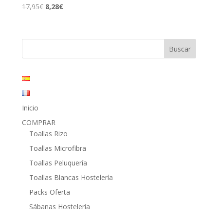
El
El
17,95
€
8,28
€
precio
precio
original
actual
era:
es:
17,95€.
8,28€.
Inicio
COMPRAR
Toallas Rizo
Toallas Microfibra
Toallas Peluquería
Toallas Blancas Hostelería
Packs Oferta
Sábanas Hostelería