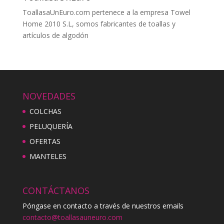
ToallasaUnEuro.com pertenece a la empresa Towel
Home 2010 S.L, somos fabricantes de toallas y
artículos de algodón
NOVEDADES
COLCHAS
PELUQUERÍA
OFERTAS
MANTELES
CONTÁCTANOS
Póngase en contacto a través de nuestros emails
contacto@toallasauneuro.com