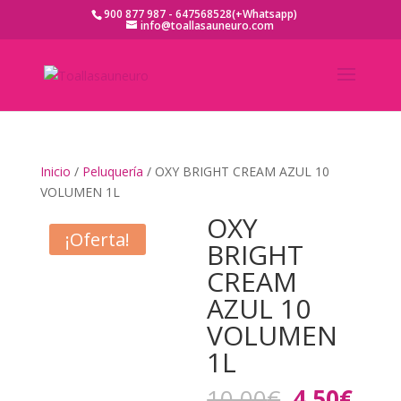
900 877 987 - 647568528(+Whatsapp)
info@toallasauneuro.com
Inicio
/
Peluquería
/ OXY BRIGHT CREAM AZUL 10
VOLUMEN 1L
OXY
¡Oferta!
BRIGHT
CREAM
AZUL 10
VOLUMEN
1L
El
El
10,00
€
4,50
€