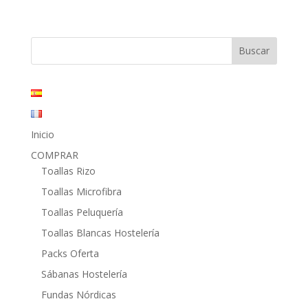
precio
precio
original
actual
era:
es:
19,80€.
10,52€.
Inicio
COMPRAR
Toallas Rizo
Toallas Microfibra
Toallas Peluquería
Toallas Blancas Hostelería
Packs Oferta
Sábanas Hostelería
Fundas Nórdicas