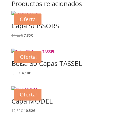
Productos relacionados
¡Oferta!
Capa SCISSORS
El
El
14,20
€
7,35
€
precio
precio
original
actual
era:
es:
¡Oferta!
14,20€.
7,35€.
Bolsa 30 Capas TASSEL
El
El
8,80
€
4,10
€
precio
precio
original
actual
era:
es:
¡Oferta!
8,80€.
4,10€.
Capa MODEL
El
El
19,80
€
10,52
€