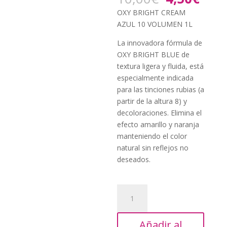
precio
prec
OXY BRIGHT CREAM
original
actu
AZUL 10 VOLUMEN 1L
era:
es:
10,00€.
4,50
La innovadora fórmula de
OXY BRIGHT BLUE de
textura ligera y fluida, está
especialmente indicada
para las tinciones rubias (a
partir de la altura 8) y
decoloraciones. Elimina el
efecto amarillo y naranja
manteniendo el color
natural sin reflejos no
deseados.
OXY
BRIGHT
CREAM
Añadir al
AZUL