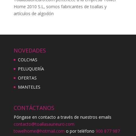
Home 2010 S.L, somos fabricantes de toallas y
artículos de algodón
NOVEDADES
COLCHAS
PELUQUERÍA
OFERTAS
MANTELES
CONTÁCTANOS
Póngase en contacto a través de nuestros emails
contacto@toallasauneuro.com
towelhome@hotmail.com
o por teléfono
900 877 987