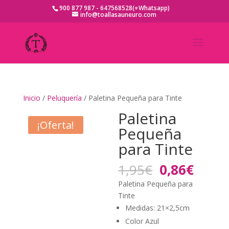
900 877 987 - 647568528(+Whatsapp)
info@toallasauneuro.com
Inicio
/
Peluquería
/ Paletina Pequeña para Tinte
Paletina
¡Oferta!
Pequeña
para Tinte
El
El
1,95
€
0,86
€
precio
preci
Paletina Pequeña para
original
actua
Tinte
era:
es:
Medidas: 21×2,5cm
1,95€.
0,86€
Color Azul