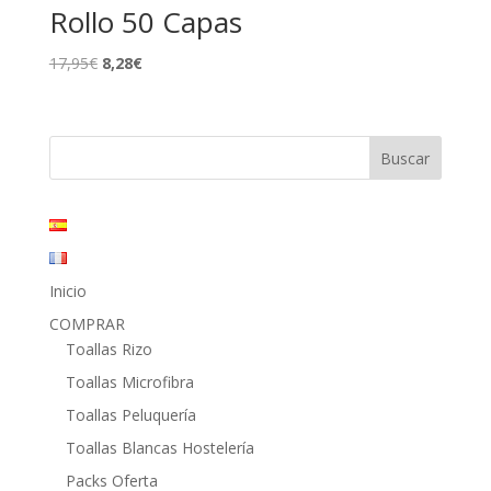
Rollo 50 Capas
El
El
17,95
€
8,28
€
precio
precio
original
actual
era:
es:
17,95€.
8,28€.
Inicio
COMPRAR
Toallas Rizo
Toallas Microfibra
Toallas Peluquería
Toallas Blancas Hostelería
Packs Oferta