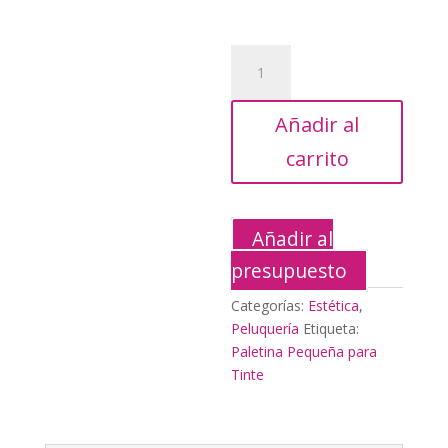
Paletina
Pequeña
para
Añadir al
Tinte
cantidad
carrito
Añadir al
presupuesto
Categorías:
Estética
,
Peluquería
Etiqueta:
Paletina Pequeña para
Tinte