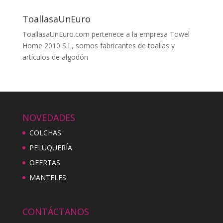
ToallasaUnEuro
ToallasaUnEuro.com pertenece a la empresa Towel
Home 2010 S.L, somos fabricantes de toallas y
artículos de algodón
NOVEDADES
COLCHAS
PELUQUERÍA
OFERTAS
MANTELES
CONTÁCTANOS