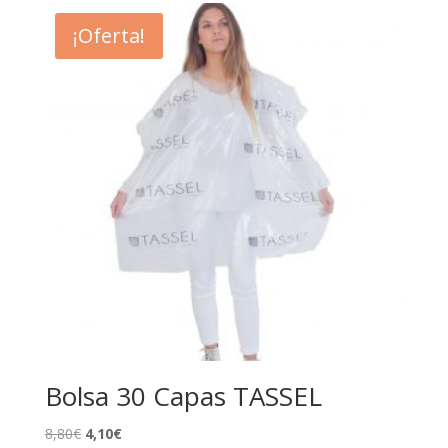
¡Oferta!
Bolsa 30 Capas TASSEL
El
El
8,80
€
4,10
€