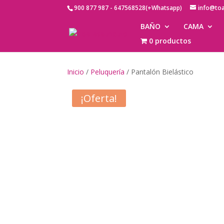
900 877 987 - 647568528(+Whatsapp)
info@to
BAÑO
CAMA
0 productos
Inicio
/
Peluquería
/ Pantalón Bielástico
¡Oferta!