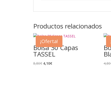
Productos relacionados
¡Oferta!
Bolsa 30 Capas
Bo
TASSEL
Bl
El
El
8,80
€
4,10
€
4,80
precio
precio
original
actual
era:
es:
8,80€.
4,10€.