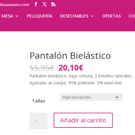
allasauneuro.com
MESA
PELUQUERÍA
DESECHABLES
OFERTAS
CO
Pantalón Bielástico
El
El
55,95
€
20,10
€
precio
precio
Pantalón bielástico, bajo cintura, 2 bolsillos laterales.
original
actual
Ajustado al cuerpo. 95% poliéster. 5% elast-biel.
era:
es:
55,95€.
20,10€.
Tallas
Pantalón
Añadir al carrito
Bielástico
cantidad