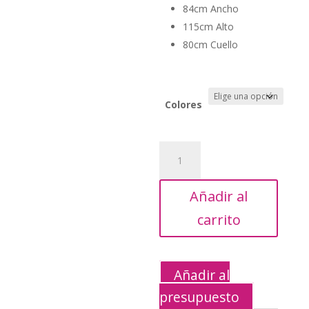
84cm Ancho
115cm Alto
80cm Cuello
Colores
Peinador
Profesional
Nylon
Añadir al
cantidad
carrito
Añadir al
presupuesto