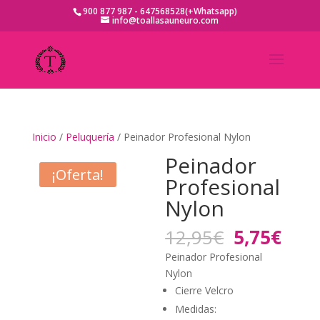
900 877 987 - 647568528(+Whatsapp)
info@toallasauneuro.com
Inicio
/
Peluquería
/ Peinador Profesional Nylon
Peinador
¡Oferta!
Profesional
Nylon
El
El
12,95
€
5,75
€
precio
prec
Peinador Profesional
original
actu
Nylon
era:
es:
Cierre Velcro
12,95€.
5,75
Medidas: