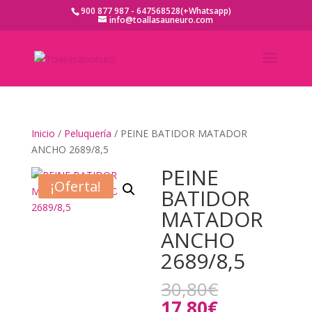
900 877 987 - 647568528(+Whatsapp)
info@toallasauneuro.com
Inicio
/
Peluquería
/ PEINE BATIDOR MATADOR
ANCHO 2689/8,5
PEINE
¡Oferta!
BATIDOR
MATADOR
ANCHO
2689/8,5
El
30,80
€
precio
El
17,80
€