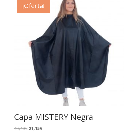
¡Oferta!
Capa MISTERY Negra
El
El
40,40
€
21,15
€
precio
precio