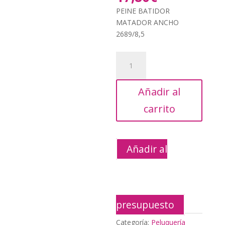
original
precio
PEINE BATIDOR
era:
actual
MATADOR ANCHO
30,80€.
es:
2689/8,5
17,80€.
PEINE
BATIDOR
MATADOR
Añadir al
ANCHO
2689/8,5
carrito
cantidad
Añadir al
presupuesto
Categoría:
Peluquería