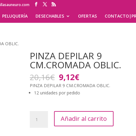
allasauneuro.com
PELUQUERÍA
DESECHABLES
OFERTAS
CONTACTO|PR
A OBLIC.
PINZA DEPILAR 9
CM.CROMADA OBLIC.
El
El
20,16
€
9,12
€
precio
precio
PINZA DEPILAR 9 CM.CROMADA OBLIC.
original
actual
12 unidades por pedido
era:
es:
20,16€.
9,12€.
PINZA
Añadir al carrito
DEPILAR
9
CM.CROMADA