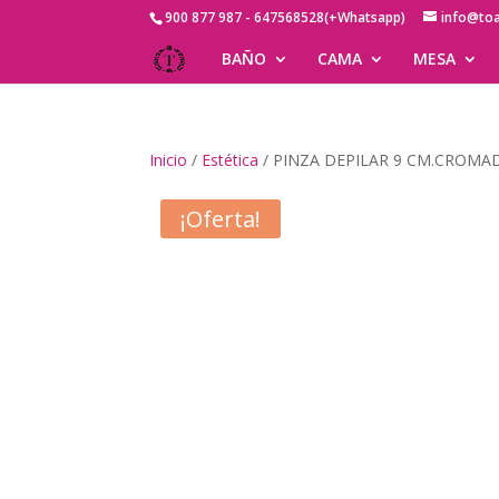
900 877 987 - 647568528(+Whatsapp)
info@to
BAÑO
CAMA
MESA
Inicio
/
Estética
/ PINZA DEPILAR 9 CM.CROMAD
¡Oferta!