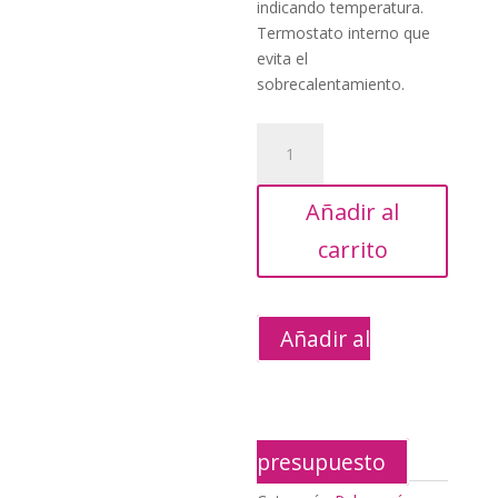
indicando temperatura.
Termostato interno que
evita el
sobrecalentamiento.
PLANCHA
CEPILLO
LILA
Añadir al
CON
VAPOR
carrito
cantidad
Añadir al
presupuesto