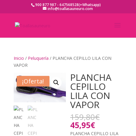
900 877 987 - 647568528(+Whatsapp)
info@toallasauneuro.com
Inicio
/
Peluquería
/ PLANCHA CEPILLO LILA CON
VAPOR
PLANCHA
¡Oferta!
CEPILLO
LILA CON
VAPOR
El
159,80
€
precio
El
45,95
€
original
precio
PLANCHA CEPILLO LILA