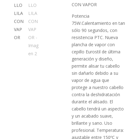
era:
actual
CON VAPOR
159,80€.
es:
45,95€.
Potencia
75W.Calentamiento en tan
sólo 90 segundos, con
resistencia PTC. Nueva
plancha de vapor con
cepillo Eurostil de última
generación y diseño,
permite alisar tu cabello
sin dañarlo debido a su
vapor de agua que
protege a nuestro cabello
contra la deshidratación
durante el alisado. El
cabello tendrá un aspecto
y un acabado suave,
brillante y sano. Uso
profesional. Temperatura:
ajustable entre 150ºC y