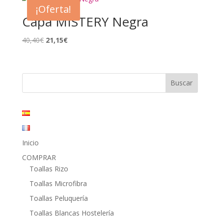
era:
es:
¡Oferta!
30,60€.
12,95€.
Capa MISTERY Negra
El
El
40,40
€
21,15
€
precio
precio
original
actual
era:
es:
40,40€.
21,15€.
Inicio
COMPRAR
Toallas Rizo
Toallas Microfibra
Toallas Peluquería
Toallas Blancas Hostelería