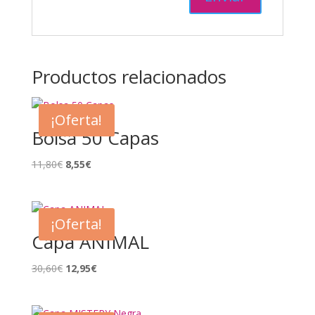
Productos relacionados
¡Oferta!
Bolsa 50 Capas
El
El
11,80
€
8,55
€
precio
precio
original
actual
era:
es:
¡Oferta!
11,80€.
8,55€.
Capa ANIMAL
El
El
30,60
€
12,95
€
precio
precio
original
actual