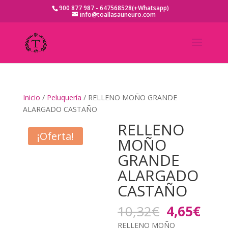
900 877 987 - 647568528(+Whatsapp)
info@toallasauneuro.com
Inicio
/
Peluquería
/ RELLENO MOÑO GRANDE
ALARGADO CASTAÑO
RELLENO
¡Oferta!
MOÑO
GRANDE
ALARGADO
CASTAÑO
El
El
10,32
€
4,65
€
precio
prec
RELLENO MOÑO