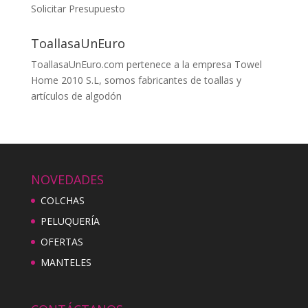
Solicitar Presupuesto
ToallasaUnEuro
ToallasaUnEuro.com pertenece a la empresa Towel
Home 2010 S.L, somos fabricantes de toallas y
artículos de algodón
NOVEDADES
COLCHAS
PELUQUERÍA
OFERTAS
MANTELES