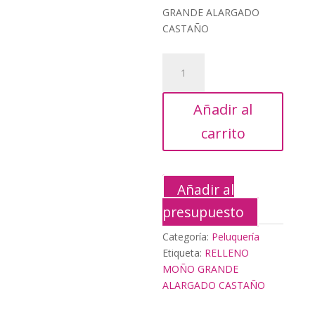
original
actu
GRANDE ALARGADO
era:
es:
CASTAÑO
10,32€.
4,65
RELLENO
MOÑO
GRANDE
Añadir al
ALARGADO
CASTAÑO
carrito
cantidad
Añadir al
presupuesto
Categoría:
Peluquería
Etiqueta:
RELLENO
MOÑO GRANDE
ALARGADO CASTAÑO