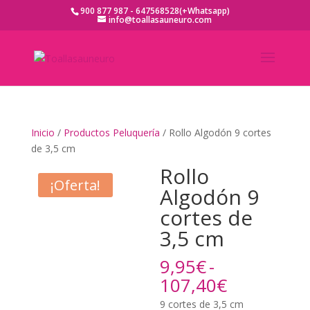
900 877 987 - 647568528(+Whatsapp)
info@toallasauneuro.com
Inicio
/
Productos Peluquería
/ Rollo Algodón 9 cortes
de 3,5 cm
Rollo
¡Oferta!
Algodón 9
cortes de
3,5 cm
9,95
€
-
Rango
107,40
€
de
9 cortes de 3,5 cm