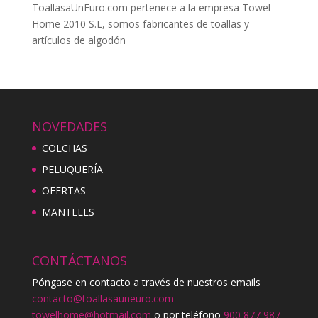
ToallasaUnEuro.com pertenece a la empresa Towel
Home 2010 S.L, somos fabricantes de toallas y
artículos de algodón
NOVEDADES
COLCHAS
PELUQUERÍA
OFERTAS
MANTELES
CONTÁCTANOS
Póngase en contacto a través de nuestros emails
contacto@toallasauneuro.com
towelhome@hotmail.com
o por teléfono
900 877 987