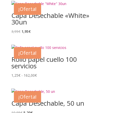
¡Oferta!
Capa Desechable «White»
30un
El
El
3,95
€
1,95
€
precio
precio
original
actual
era:
es:
¡Oferta!
3,95€.
1,95€.
Rollo papel cuello 100
servicios
Rango
1,25
€
-
162,00
€
de
precios:
desde
¡Oferta!
1,25€
Capa Desechable, 50 un
hasta
162,00€
El
El
10,95
€
5,20
€