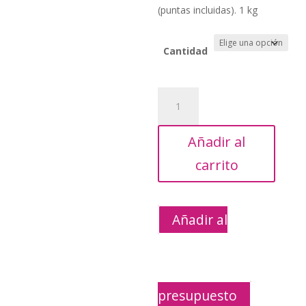
precios:
(puntas incluidas). 1 kg
desde
9,95€
hasta
Cantidad
107,40€
Rollo
Algodón
9
Añadir al
cortes
de
carrito
3,5
cm
cantidad
Añadir al
presupuesto