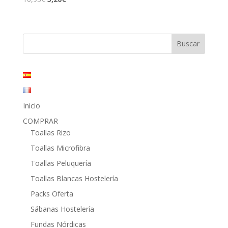
precio
precio
original
actual
era:
es:
10,95€.
5,20€.
Inicio
COMPRAR
Toallas Rizo
Toallas Microfibra
Toallas Peluquería
Toallas Blancas Hostelería
Packs Oferta
Sábanas Hostelería
Fundas Nórdicas