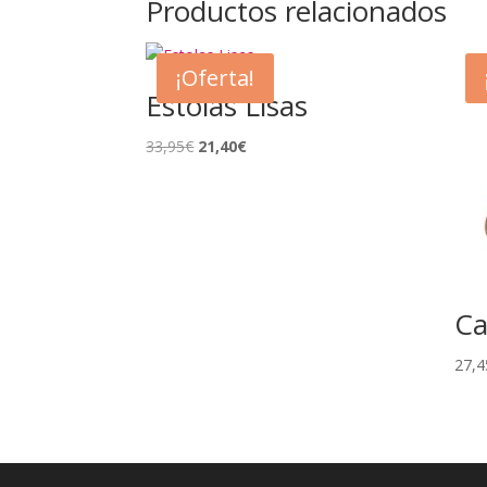
Productos relacionados
¡Oferta!
Estolas Lisas
El
El
33,95
€
21,40
€
precio
precio
original
actual
era:
es:
33,95€.
21,40€.
Ca
27,4