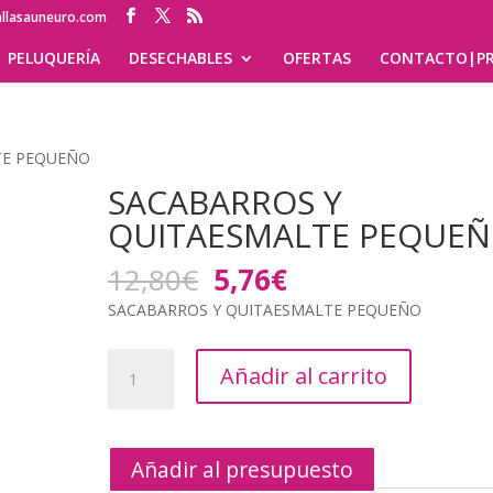
allasauneuro.com
PELUQUERÍA
DESECHABLES
OFERTAS
CONTACTO|PR
TE PEQUEÑO
SACABARROS Y
QUITAESMALTE PEQUE
El
El
12,80
€
5,76
€
precio
precio
SACABARROS Y QUITAESMALTE PEQUEÑO
original
actual
era:
es:
SACABARROS
12,80€.
5,76€.
Añadir al carrito
Y
QUITAESMALTE
PEQUEÑO
cantidad
Añadir al presupuesto