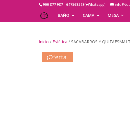
900 877 987 - 647568528(+Whatsapp)
info@to
BAÑO
CAMA
MESA
Inicio
/
Estética
/ SACABARROS Y QUITAESMAL
¡Oferta!