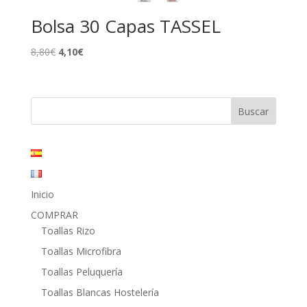
Bolsa 30 Capas TASSEL
El
El
8,80
€
4,10
€
precio
precio
original
actual
era:
es:
8,80€.
4,10€.
Inicio
COMPRAR
Toallas Rizo
Toallas Microfibra
Toallas Peluquería
Toallas Blancas Hostelería