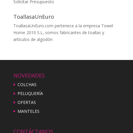
Solicitar Presupuesto
ToallasaUnEuro
ToallasaUnEuro.com pertenece a la empresa Towel
Home 2010 S.L, somos fabricantes de toallas y
artículos de algodón
NOVEDADES
COLCHAS
PELUQUERÍA
OFERTAS
MANTELES
CONTÁCTANOS