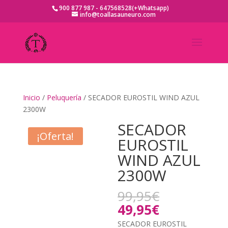
900 877 987 - 647568528(+Whatsapp)
info@toallasauneuro.com
Inicio
/
Peluquería
/ SECADOR EUROSTIL WIND AZUL
2300W
SECADOR
¡Oferta!
EUROSTIL
WIND AZUL
2300W
El
99,95
€
precio
El
49,95
€
original
precio
SECADOR EUROSTIL