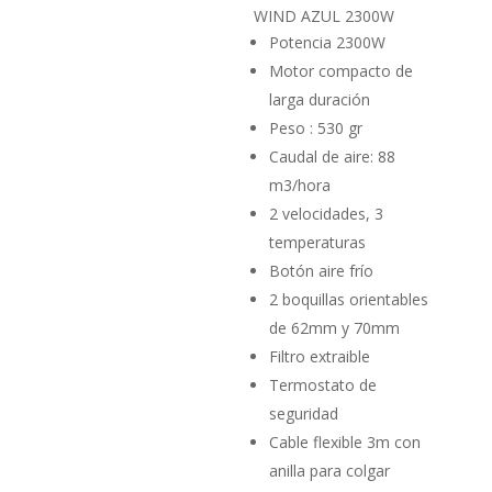
era:
actual
WIND AZUL 2300W
99,95€.
es:
Potencia 2300W
49,95€.
Motor compacto de
larga duración
Peso : 530 gr
Caudal de aire: 88
m3/hora
2 velocidades, 3
temperaturas
Botón aire frío
2 boquillas orientables
de 62mm y 70mm
Filtro extraible
Termostato de
seguridad
Cable flexible 3m con
anilla para colgar