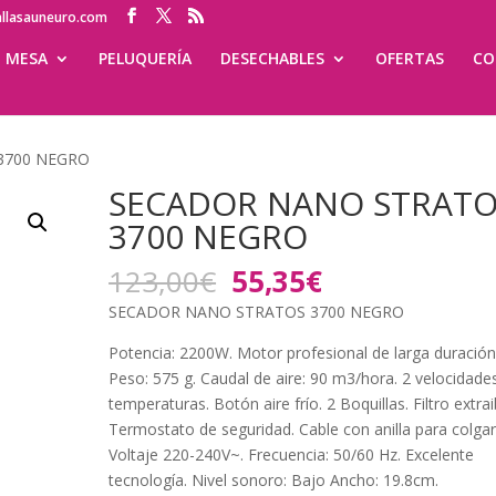
allasauneuro.com
MESA
PELUQUERÍA
DESECHABLES
OFERTAS
CO
3700 NEGRO
SECADOR NANO STRATO
3700 NEGRO
El
El
123,00
€
55,35
€
precio
precio
SECADOR NANO STRATOS 3700 NEGRO
original
actual
era:
es:
Potencia: 2200W. Motor profesional de larga duración
123,00€.
55,35€.
Peso: 575 g. Caudal de aire: 90 m3/hora. 2 velocidades
temperaturas. Botón aire frío. 2 Boquillas. Filtro extrai
Termostato de seguridad. Cable con anilla para colgar
Voltaje 220-240V~. Frecuencia: 50/60 Hz. Excelente
tecnología. Nivel sonoro: Bajo Ancho: 19.8cm.